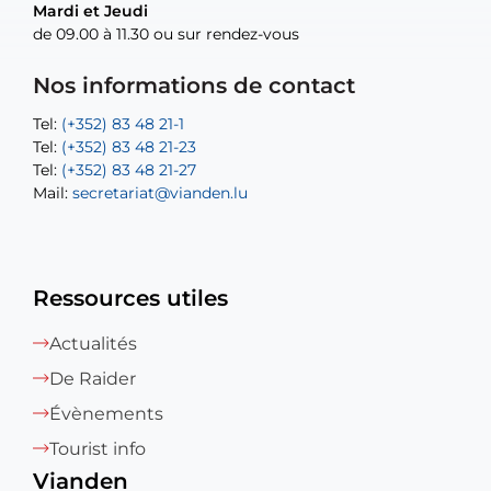
Mardi et Jeudi
Mardi et Jeudi
de 09.00 à 11.30 ou sur rendez-vous
de 09.00 à 11.30 ou sur rendez-vous
Tel:
Mail:
Tel:
(+352) 83 48 21-24
(+352) 83 48 21-51
aisha.abdullah@vianden.lu
Mail:
Tel:
Tel:
(+352) 83 48 21-31
Permanence (Fuite d’eau) : 83 48 21 61
recette@vianden.lu
Nos informations de contact
Mail:
Mail:
jos.coremans@vianden.lu
atelier@vianden.lu
Tel:
Tel:
(+352) 83 48 21-1
(+352) 83 48 21-20
Tel:
Tel:
(+352) 83 48 21-23
(+352) 83 48 21-22
Tel:
Mail:
(+352) 83 48 21-27
sofia.carvalho@vianden.lu
Mail:
Mail:
secretariat@vianden.lu
diane.storn@vianden.lu
Ressources utiles
Actualités
De Raider
Évènements
Tourist info
Vianden