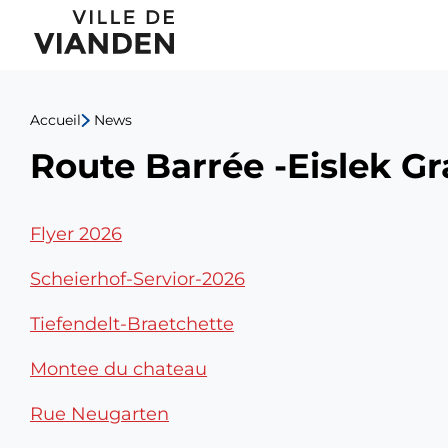
Route
Menu
Barrée
de
-
Accueil
News
navigation
Eislek
Route Barrée -Eislek Gr
principal
Gravel
Flyer 2026
Scheierhof-Servior-2026
Tiefendelt-Braetchette
Montee du chateau
Rue Neugarten