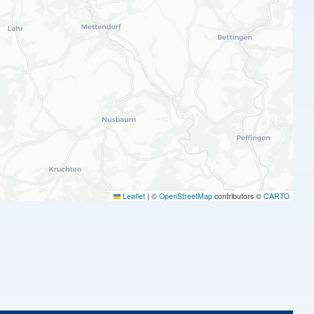
Leaflet
|
©
OpenStreetMap
contributors ©
CARTO