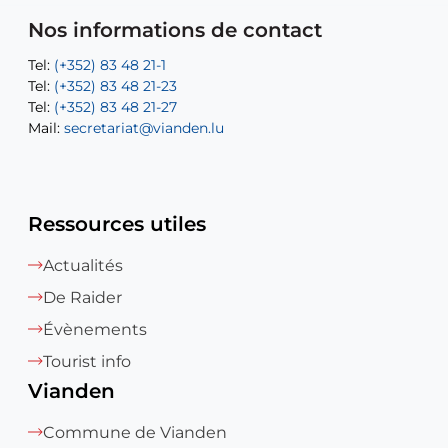
Tel:
Mail:
Tel:
(+352) 83 48 21-24
(+352) 83 48 21-51
aisha.abdullah@vianden.lu
Mail:
Tel:
Tel:
(+352) 83 48 21-31
Permanence (Fuite d’eau) : 83 48 21 61
recette@vianden.lu
Nos informations de contact
Mail:
Mail:
jos.coremans@vianden.lu
atelier@vianden.lu
Tel:
Tel:
(+352) 83 48 21-1
(+352) 83 48 21-20
Tel:
Tel:
(+352) 83 48 21-23
(+352) 83 48 21-22
Tel:
Mail:
(+352) 83 48 21-27
sofia.carvalho@vianden.lu
Mail:
Mail:
secretariat@vianden.lu
diane.storn@vianden.lu
Ressources utiles
Actualités
De Raider
Évènements
Tourist info
Vianden
Commune de Vianden