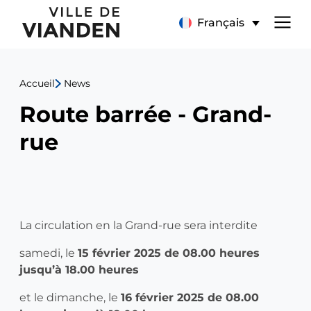
Route
Menu
Français
barrée
de
-
Accueil
News
navigation
Grand-
Route barrée - Grand-
principal
rue
rue
La circulation en la Grand-rue sera interdite
samedi, le
15 février 2025 de 08.00 heures
jusqu’à 18.00 heures
et le dimanche, le
16 février 2025 de 08.00