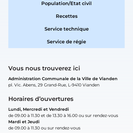
Population/Etat civil
Recettes
Service technique
Service de régie
Vous nous trouverez ici
Administration Communale de la Ville de Vianden
Administration Communale de la Ville de Vianden
Administration Communale de la Ville de Vianden
Administration Communale de la Ville de Vianden
Atelier Communal de la Ville de Vianden
pl. Vic. Abens, 29 Grand-Rue, L-9410 Vianden
pl. Vic. Abens, 29 Grand-Rue, L-9410 Vianden
pl. Vic. Abens, 29 Grand-Rue, L-9410 Vianden
pl. Vic. Abens, 29 Grand-Rue, L-9410 Vianden
30, rue Neugarten, L-9422 Vianden
Horaires d’ouvertures
Lundi, Mercredi et Vendredi
Lundi, Mercredi et Vendredi
uniquement sur rendez-vous
uniquement sur rendez-vous
uniquement sur rendez-vous
de 09.00 à 11.30 et de 13.30 à 16.00 ou sur rendez-vous
de 09.00 à 11.30 et de 13.30 à 16.00 ou sur rendez-vous
Mardi et Jeudi
Mardi et Jeudi
de 09.00 à 11.30 ou sur rendez-vous
de 09.00 à 11.30 ou sur rendez-vous