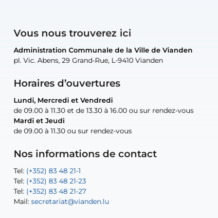
Vous nous trouverez ici
Administration Communale de la Ville de Vianden
Administration Communale de la Ville de Vianden
Administration Communale de la Ville de Vianden
Administration Communale de la Ville de Vianden
Atelier Communal de la Ville de Vianden
pl. Vic. Abens, 29 Grand-Rue, L-9410 Vianden
pl. Vic. Abens, 29 Grand-Rue, L-9410 Vianden
pl. Vic. Abens, 29 Grand-Rue, L-9410 Vianden
pl. Vic. Abens, 29 Grand-Rue, L-9410 Vianden
30, rue Neugarten, L-9422 Vianden
Horaires d’ouvertures
Lundi, Mercredi et Vendredi
Lundi, Mercredi et Vendredi
uniquement sur rendez-vous
uniquement sur rendez-vous
uniquement sur rendez-vous
de 09.00 à 11.30 et de 13.30 à 16.00 ou sur rendez-vous
de 09.00 à 11.30 et de 13.30 à 16.00 ou sur rendez-vous
Mardi et Jeudi
Mardi et Jeudi
de 09.00 à 11.30 ou sur rendez-vous
de 09.00 à 11.30 ou sur rendez-vous
Tel:
Mail:
Tel:
(+352) 83 48 21-24
(+352) 83 48 21-51
aisha.abdullah@vianden.lu
Mail:
Tel:
Tel:
(+352) 83 48 21-31
Permanence (Fuite d’eau) : 83 48 21 61
recette@vianden.lu
Nos informations de contact
Mail:
Mail:
jos.coremans@vianden.lu
atelier@vianden.lu
Tel:
Tel:
(+352) 83 48 21-1
(+352) 83 48 21-20
Tel:
Tel:
(+352) 83 48 21-23
(+352) 83 48 21-22
Tel:
Mail:
(+352) 83 48 21-27
sofia.carvalho@vianden.lu
Mail:
Mail:
secretariat@vianden.lu
diane.storn@vianden.lu