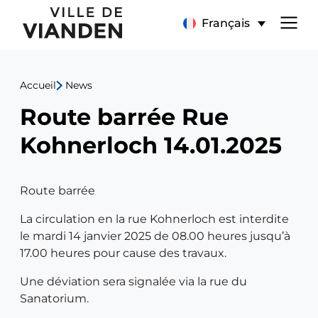
Route
Menu
Français
barrée
de
Rue
Accueil
News
navigation
du
Route barrée Rue
principal
Sanatorium
Kohnerloch 14.01.2025
14.01.2025
Route barrée
La circulation en la rue Kohnerloch est interdite
le mardi 14 janvier 2025 de 08.00 heures jusqu’à
17.00 heures pour cause des travaux.
Une déviation sera signalée via la rue du
Sanatorium.