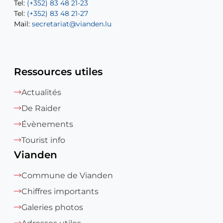
Tel:
Tel:
(+352) 83 48 21-23
(+352) 83 48 21-22
Tel:
Mail:
(+352) 83 48 21-27
sofia.carvalho@vianden.lu
Mail:
Mail:
secretariat@vianden.lu
diane.storn@vianden.lu
Ressources utiles
Actualités
De Raider
Évènements
Tourist info
Vianden
Commune de Vianden
Chiffres importants
Galeries photos