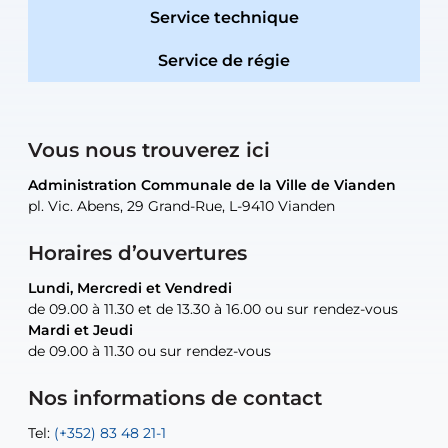
Service technique
Service de régie
Vous nous trouverez ici
Administration Communale de la Ville de Vianden
Administration Communale de la Ville de Vianden
Administration Communale de la Ville de Vianden
Administration Communale de la Ville de Vianden
Atelier Communal de la Ville de Vianden
pl. Vic. Abens, 29 Grand-Rue, L-9410 Vianden
pl. Vic. Abens, 29 Grand-Rue, L-9410 Vianden
pl. Vic. Abens, 29 Grand-Rue, L-9410 Vianden
pl. Vic. Abens, 29 Grand-Rue, L-9410 Vianden
30, rue Neugarten, L-9422 Vianden
Horaires d’ouvertures
Lundi, Mercredi et Vendredi
Lundi, Mercredi et Vendredi
uniquement sur rendez-vous
uniquement sur rendez-vous
uniquement sur rendez-vous
de 09.00 à 11.30 et de 13.30 à 16.00 ou sur rendez-vous
de 09.00 à 11.30 et de 13.30 à 16.00 ou sur rendez-vous
Mardi et Jeudi
Mardi et Jeudi
de 09.00 à 11.30 ou sur rendez-vous
de 09.00 à 11.30 ou sur rendez-vous
Tel:
Mail:
Tel:
(+352) 83 48 21-24
(+352) 83 48 21-51
aisha.abdullah@vianden.lu
Mail:
Tel:
Tel:
(+352) 83 48 21-31
Permanence (Fuite d’eau) : 83 48 21 61
recette@vianden.lu
Nos informations de contact
Mail:
Mail:
jos.coremans@vianden.lu
atelier@vianden.lu
Tel:
Tel:
(+352) 83 48 21-1
(+352) 83 48 21-20