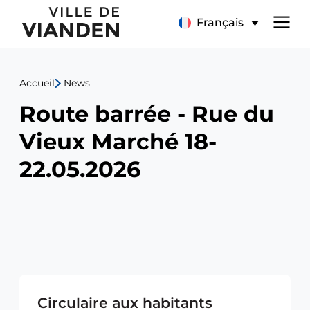
Route
Menu
Français
barrée
de
-
Accueil
News
navigation
Rue
Route barrée - Rue du
principal
du
Vieux Marché 18-
Vieux
22.05.2026
Marché
18-
22.05.2026
Circulaire aux habitants