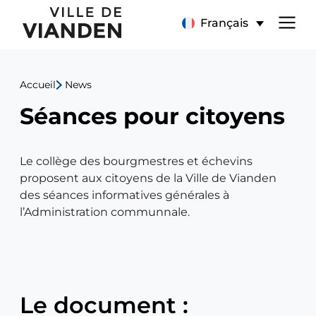
Séances
Menu
Français
pour
de
citoyen
Accueil
News
navigation
Séances pour citoyens
principal
Le collège des bourgmestres et échevins
proposent aux citoyens de la Ville de Vianden
des séances informatives générales à
l’Administration communnale.
Le document :