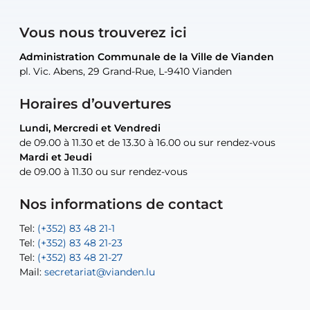
Vous nous trouverez ici
Administration Communale de la Ville de Vianden
Administration Communale de la Ville de Vianden
Administration Communale de la Ville de Vianden
Administration Communale de la Ville de Vianden
Atelier Communal de la Ville de Vianden
pl. Vic. Abens, 29 Grand-Rue, L-9410 Vianden
pl. Vic. Abens, 29 Grand-Rue, L-9410 Vianden
pl. Vic. Abens, 29 Grand-Rue, L-9410 Vianden
pl. Vic. Abens, 29 Grand-Rue, L-9410 Vianden
30, rue Neugarten, L-9422 Vianden
Horaires d’ouvertures
Lundi, Mercredi et Vendredi
Lundi, Mercredi et Vendredi
uniquement sur rendez-vous
uniquement sur rendez-vous
uniquement sur rendez-vous
de 09.00 à 11.30 et de 13.30 à 16.00 ou sur rendez-vous
de 09.00 à 11.30 et de 13.30 à 16.00 ou sur rendez-vous
Mardi et Jeudi
Mardi et Jeudi
de 09.00 à 11.30 ou sur rendez-vous
de 09.00 à 11.30 ou sur rendez-vous
Tel:
Mail:
Tel:
(+352) 83 48 21-24
(+352) 83 48 21-51
aisha.abdullah@vianden.lu
Mail:
Tel:
Tel:
(+352) 83 48 21-31
Permanence (Fuite d’eau) : 83 48 21 61
recette@vianden.lu
Nos informations de contact
Mail:
Mail:
jos.coremans@vianden.lu
atelier@vianden.lu
Tel:
Tel:
(+352) 83 48 21-1
(+352) 83 48 21-20
Tel:
Tel:
(+352) 83 48 21-23
(+352) 83 48 21-22
Tel:
Mail:
(+352) 83 48 21-27
sofia.carvalho@vianden.lu
Mail:
Mail:
secretariat@vianden.lu
diane.storn@vianden.lu