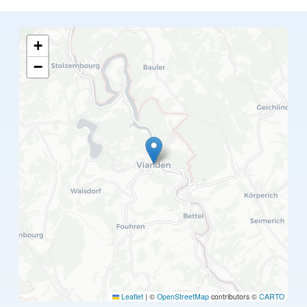
+
−
Leaflet
|
©
OpenStreetMap
contributors ©
CARTO