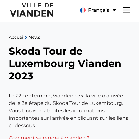
Skoda
Menu
Français
Tour
de
de
Accueil
News
navigation
Luxembourg
Skoda Tour de
principal
Vianden
Luxembourg Vianden
2023
2023
Le 22 septembre, Vianden sera la ville d’arrivée
de la 3e étape du Skoda Tour de Luxembourg.
Vous trouverez toutes les informations
importantes sur l’arrivée en cliquant sur les liens
ci-dessous :
Comment se rendre à Vianden ?