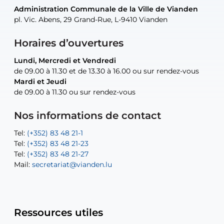
Administration Communale de la Ville de Vianden
Administration Communale de la Ville de Vianden
Administration Communale de la Ville de Vianden
Administration Communale de la Ville de Vianden
Atelier Communal de la Ville de Vianden
pl. Vic. Abens, 29 Grand-Rue, L-9410 Vianden
pl. Vic. Abens, 29 Grand-Rue, L-9410 Vianden
pl. Vic. Abens, 29 Grand-Rue, L-9410 Vianden
pl. Vic. Abens, 29 Grand-Rue, L-9410 Vianden
30, rue Neugarten, L-9422 Vianden
Horaires d’ouvertures
Lundi, Mercredi et Vendredi
Lundi, Mercredi et Vendredi
uniquement sur rendez-vous
uniquement sur rendez-vous
uniquement sur rendez-vous
de 09.00 à 11.30 et de 13.30 à 16.00 ou sur rendez-vous
de 09.00 à 11.30 et de 13.30 à 16.00 ou sur rendez-vous
Mardi et Jeudi
Mardi et Jeudi
de 09.00 à 11.30 ou sur rendez-vous
de 09.00 à 11.30 ou sur rendez-vous
Tel:
Mail:
Tel:
(+352) 83 48 21-24
(+352) 83 48 21-51
aisha.abdullah@vianden.lu
Mail:
Tel:
Tel:
(+352) 83 48 21-31
Permanence (Fuite d’eau) : 83 48 21 61
recette@vianden.lu
Nos informations de contact
Mail:
Mail:
jos.coremans@vianden.lu
atelier@vianden.lu
Tel:
Tel:
(+352) 83 48 21-1
(+352) 83 48 21-20
Tel:
Tel:
(+352) 83 48 21-23
(+352) 83 48 21-22
Tel:
Mail:
(+352) 83 48 21-27
sofia.carvalho@vianden.lu
Mail:
Mail:
secretariat@vianden.lu
diane.storn@vianden.lu
Ressources utiles