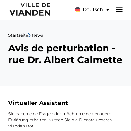
Avis
Hauptnavigationsmen
Deutsch
de
perturbation
Startseite
News
-
Avis de perturbation -
rue
rue Dr. Albert Calmette
Dr.
Albert
Calmette
Zusätzliche
Virtueller Assistent
Ressourcen
Sie haben eine Frage oder möchten eine genauere
Erklärung erhalten. Nutzen Sie die Dienste unseres
Vianden Bot.