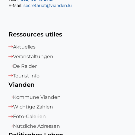
E-Mail:
E-Mail:
secretariat@vianden.lu
diane.storn@vianden.lu
Ressources utiles
Aktuelles
Veranstaltungen
De Raider
Tourist info
Vianden
Kommune Vianden
Wichtige Zahlen
Foto-Galerien
Nützliche Adressen