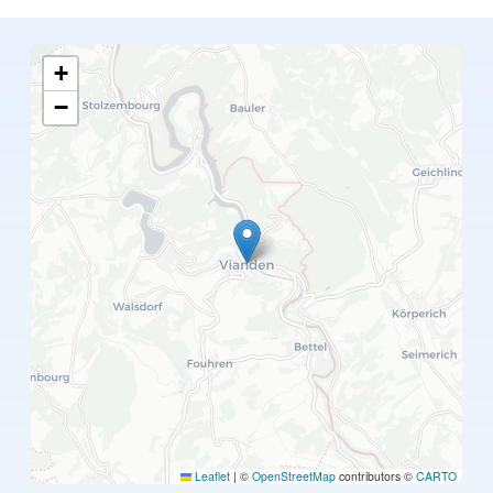
+
−
Leaflet
|
©
OpenStreetMap
contributors ©
CARTO