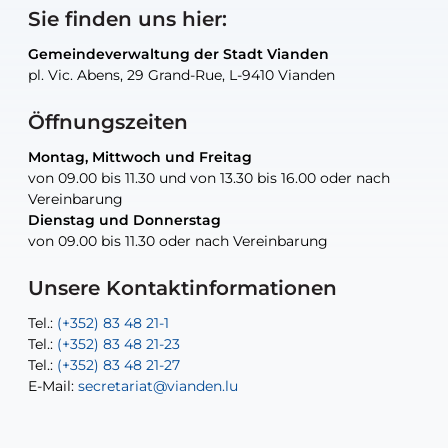
Sie finden uns hier:
Gemeindeverwaltung der Stadt Vianden
Gemeindeverwaltung der Stadt Vianden
Gemeindeverwaltung der Stadt Vianden
Gemeindeverwaltung der Stadt Vianden
Gemeindewerkstatt der Stadt Vianden
pl. Vic. Abens, 29 Grand-Rue, L-9410 Vianden
pl. Vic. Abens, 29 Grand-Rue, L-9410 Vianden
pl. Vic. Abens, 29 Grand-Rue, L-9410 Vianden
pl. Vic. Abens, 29 Grand-Rue, L-9410 Vianden
30, rue Neugarten, L-9422 Vianden
Öffnungszeiten
Montag, Mittwoch und Freitag
Montag, Mittwoch und Freitag
nur nach Vereinbarung
nur nach Vereinbarung
nur nach Vereinbarung
von 09.00 bis 11.30 und von 13.30 bis 16.00 oder nach
von 09.00 bis 11.30 und von 13.30 bis 16.00 oder nach
Vereinbarung
Vereinbarung
Dienstag und Donnerstag
Dienstag und Donnerstag
Tel.:
E-Mail:
Tel.:
(+352) 83 48 21-24
(+352) 83 48 21-51
aisha.abdullah@vianden.lu
von 09.00 bis 11.30 oder nach Vereinbarung
von 09.00 bis 11.30 oder nach Vereinbarung
E-Mail:
Tel.:
Tel.:
(+352)83 48 21-31
Permanence (Fuite d’eau) : 83 48 21 61
recette@vianden.lu
E-Mail:
E-Mail:
jos.cormemans@vianden.lu
atelier@vianden.lu
Unsere Kontaktinformationen
Tel.:
Tel.:
(+352) 83 48 21-1
(+352) 83 48 21-20
Tel.:
Tel.:
(+352) 83 48 21-23
(+352) 83 48 21-22
Tel.:
E-Mail:
(+352) 83 48 21-27
sofia.carvalho@vianden.lu
E-Mail:
E-Mail:
secretariat@vianden.lu
diane.storn@vianden.lu