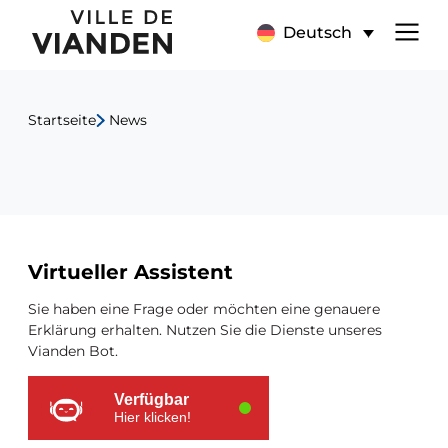
Batnight
Hauptnavigationsmen
Deutsch
2026
zu
Startseite
News
Baastenduerf
Zusätzliche
Virtueller Assistent
Ressourcen
Sie haben eine Frage oder möchten eine genauere
Erklärung erhalten. Nutzen Sie die Dienste unseres
Vianden Bot.
Verfügbar
Hier klicken!