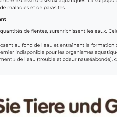
nombre excessif d’oiseaux aquatiques. La surpopul
 de maladies et de parasites.
ent
antités de fientes, surenrichissent les eaux. Cela
éposent au fond de l’eau et entraînent la formatio
nier indisponible pour les organismes aquatiqu
ent » de l’eau (trouble et odeur nauséabonde), ce