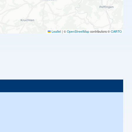
Leaflet
|
©
OpenStreetMap
contributors ©
CARTO