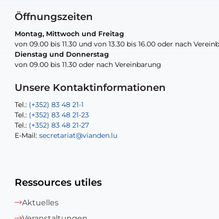
Öffnungszeiten
Montag, Mittwoch und Freitag
Montag, Mittwoch und Freitag
nur nach Vereinbarung
nur nach Vereinbarung
nur nach Vereinbarung
von 09.00 bis 11.30 und von 13.30 bis 16.00 oder nach Verei
von 09.00 bis 11.30 und von 13.30 bis 16.00 oder nach Verei
Dienstag und Donnerstag
Dienstag und Donnerstag
von 09.00 bis 11.30 oder nach Vereinbarung
von 09.00 bis 11.30 oder nach Vereinbarung
Tel.:
E-Mail:
Tel.:
(+352) 83 48 21-24
(+352) 83 48 21-51
aisha.abdullah@vianden.lu
E-Mail:
Tel.:
Tel.:
(+352)83 48 21-31
Permanence (Fuite d’eau) : 83 48 21 61
recette@vianden.lu
Unsere Kontaktinformationen
E-Mail:
E-Mail:
jos.cormemans@vianden.lu
atelier@vianden.lu
Tel.:
Tel.:
(+352) 83 48 21-1
(+352) 83 48 21-20
Tel.:
Tel.:
(+352) 83 48 21-23
(+352) 83 48 21-22
Tel.:
E-Mail:
(+352) 83 48 21-27
sofia.carvalho@vianden.lu
E-Mail:
E-Mail:
secretariat@vianden.lu
diane.storn@vianden.lu
Ressources utiles
Aktuelles
Veranstaltungen