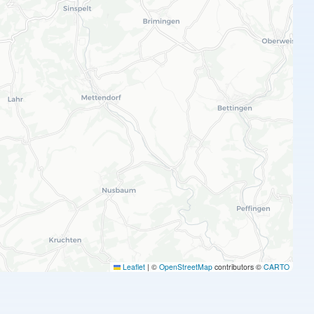
Leaflet
|
©
OpenStreetMap
contributors ©
CARTO