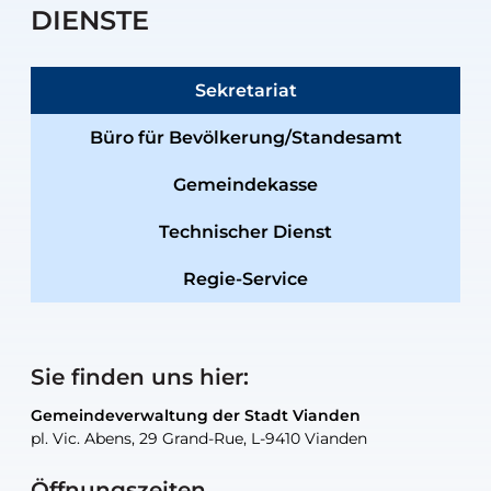
DIENSTE
Sekretariat
Büro für Bevölkerung/Standesamt
Gemeindekasse
Technischer Dienst
Regie-Service
Sie finden uns hier:
Gemeindeverwaltung der Stadt Vianden
Gemeindeverwaltung der Stadt Vianden
Gemeindeverwaltung der Stadt Vianden
Gemeindeverwaltung der Stadt Vianden
Gemeindewerkstatt der Stadt Vianden
pl. Vic. Abens, 29 Grand-Rue, L-9410 Vianden
pl. Vic. Abens, 29 Grand-Rue, L-9410 Vianden
pl. Vic. Abens, 29 Grand-Rue, L-9410 Vianden
pl. Vic. Abens, 29 Grand-Rue, L-9410 Vianden
30, rue Neugarten, L-9422 Vianden
Öffnungszeiten