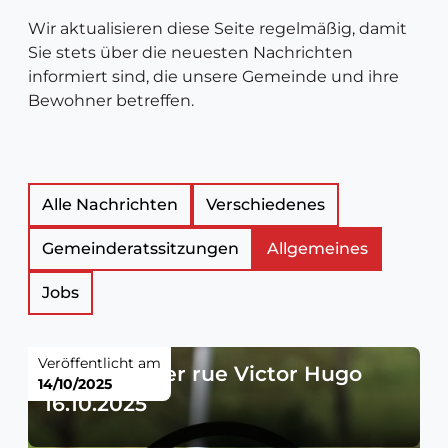
Wir aktualisieren diese Seite regelmäßig, damit
Sie stets über die neuesten Nachrichten
informiert sind, die unsere Gemeinde und ihre
Bewohner betreffen.
Liste
Alle Nachrichten
Verschiedenes
Gemeinderatssitzungen
Allgemeines
der
Jobs
Neuigkeitsartikel
Veröffentlicht am
Sperrung der rue Victor Hugo
14/10/2025
16.10.2025