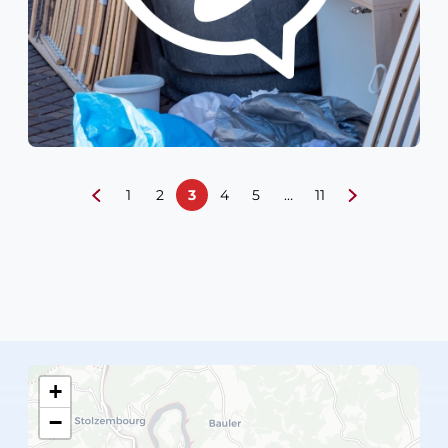
1
2
3
4
5
…
11
+
−