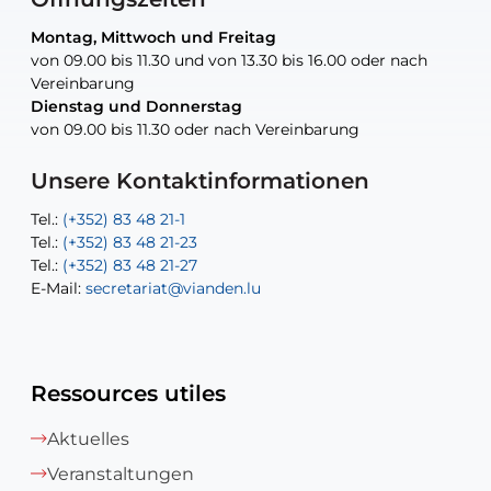
Montag, Mittwoch und Freitag
Montag, Mittwoch und Freitag
nur nach Vereinbarung
nur nach Vereinbarung
nur nach Vereinbarung
von 09.00 bis 11.30 und von 13.30 bis 16.00 oder nach
von 09.00 bis 11.30 und von 13.30 bis 16.00 oder nach
Vereinbarung
Vereinbarung
Dienstag und Donnerstag
Dienstag und Donnerstag
Tel.:
E-Mail:
Tel.:
(+352) 83 48 21-24
(+352) 83 48 21-51
aisha.abdullah@vianden.lu
von 09.00 bis 11.30 oder nach Vereinbarung
von 09.00 bis 11.30 oder nach Vereinbarung
E-Mail:
Tel.:
Tel.:
(+352)83 48 21-31
Permanence (Fuite d’eau) : 83 48 21 61
recette@vianden.lu
E-Mail:
E-Mail:
jos.cormemans@vianden.lu
atelier@vianden.lu
Unsere Kontaktinformationen
Tel.:
Tel.:
(+352) 83 48 21-1
(+352) 83 48 21-20
Tel.:
Tel.:
(+352) 83 48 21-23
(+352) 83 48 21-22
Tel.:
E-Mail:
(+352) 83 48 21-27
sofia.carvalho@vianden.lu
E-Mail:
E-Mail:
secretariat@vianden.lu
diane.storn@vianden.lu
Ressources utiles
Aktuelles
Veranstaltungen