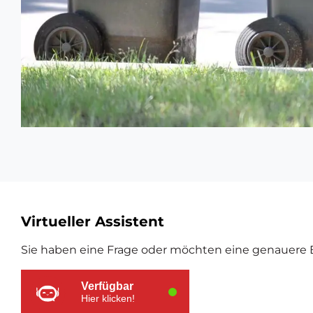
Zusätzliche
Virtueller Assistent
Ressourcen
Sie haben eine Frage oder möchten eine genauere E
Verfügbar
Hier klicken!