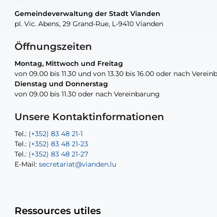
Gemeindeverwaltung der Stadt Vianden
Gemeindeverwaltung der Stadt Vianden
Gemeindeverwaltung der Stadt Vianden
Gemeindeverwaltung der Stadt Vianden
Gemeindewerkstatt der Stadt Vianden
pl. Vic. Abens, 29 Grand-Rue, L-9410 Vianden
pl. Vic. Abens, 29 Grand-Rue, L-9410 Vianden
pl. Vic. Abens, 29 Grand-Rue, L-9410 Vianden
pl. Vic. Abens, 29 Grand-Rue, L-9410 Vianden
30, rue Neugarten, L-9422 Vianden
Öffnungszeiten
Montag, Mittwoch und Freitag
Montag, Mittwoch und Freitag
nur nach Vereinbarung
nur nach Vereinbarung
nur nach Vereinbarung
von 09.00 bis 11.30 und von 13.30 bis 16.00 oder nach Verei
von 09.00 bis 11.30 und von 13.30 bis 16.00 oder nach Verei
Dienstag und Donnerstag
Dienstag und Donnerstag
von 09.00 bis 11.30 oder nach Vereinbarung
von 09.00 bis 11.30 oder nach Vereinbarung
Tel.:
E-Mail:
Tel.:
(+352) 83 48 21-24
(+352) 83 48 21-51
aisha.abdullah@vianden.lu
E-Mail:
Tel.:
Tel.:
(+352)83 48 21-31
Permanence (Fuite d’eau) : 83 48 21 61
recette@vianden.lu
Unsere Kontaktinformationen
E-Mail:
E-Mail:
jos.cormemans@vianden.lu
atelier@vianden.lu
Tel.:
Tel.:
(+352) 83 48 21-1
(+352) 83 48 21-20
Tel.:
Tel.:
(+352) 83 48 21-23
(+352) 83 48 21-22
Tel.:
E-Mail:
(+352) 83 48 21-27
sofia.carvalho@vianden.lu
E-Mail:
E-Mail:
secretariat@vianden.lu
diane.storn@vianden.lu
Ressources utiles