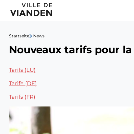
Nouveaux
Hauptnavigationsmen
tarifs
pour
Startseite
News
la
Nouveaux tarifs pour l
gestion
des
Tarifs (LU)
déchets
Tarife (DE)
ménagers
Tarifs (FR)