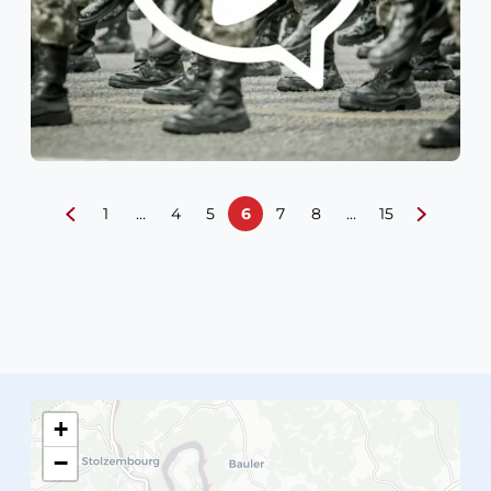
1
…
4
5
6
7
8
…
15
+
−