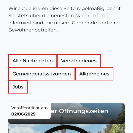
Wir aktualisieren diese Seite regelmäßig, damit
Sie stets über die neuesten Nachrichten
informiert sind, die unsere Gemeinde und ihre
Bewohner betreffen.
Liste
Alle Nachrichten
Verschiedenes
Gemeinderatssitzungen
Allgemeines
der
Jobs
Neuigkeitsartikel
Veröffentlicht am
Änderung der Öffnungszeiten
02/06/2025