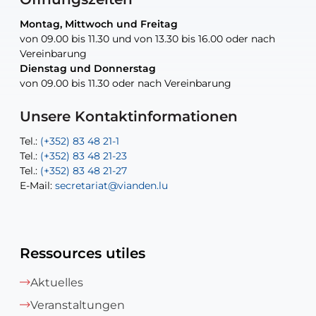
Montag, Mittwoch und Freitag
Montag, Mittwoch und Freitag
nur nach Vereinbarung
nur nach Vereinbarung
nur nach Vereinbarung
von 09.00 bis 11.30 und von 13.30 bis 16.00 oder nach
von 09.00 bis 11.30 und von 13.30 bis 16.00 oder nach
Vereinbarung
Vereinbarung
Dienstag und Donnerstag
Dienstag und Donnerstag
Tel.:
E-Mail:
Tel.:
(+352) 83 48 21-24
(+352) 83 48 21-51
aisha.abdullah@vianden.lu
von 09.00 bis 11.30 oder nach Vereinbarung
von 09.00 bis 11.30 oder nach Vereinbarung
E-Mail:
Tel.:
Tel.:
(+352)83 48 21-31
Permanence (Fuite d’eau) : 83 48 21 61
recette@vianden.lu
E-Mail:
E-Mail:
jos.cormemans@vianden.lu
atelier@vianden.lu
Unsere Kontaktinformationen
Tel.:
Tel.:
(+352) 83 48 21-1
(+352) 83 48 21-20
Tel.:
Tel.:
(+352) 83 48 21-23
(+352) 83 48 21-22
Tel.:
E-Mail:
(+352) 83 48 21-27
sofia.carvalho@vianden.lu
E-Mail:
E-Mail:
secretariat@vianden.lu
diane.storn@vianden.lu
Ressources utiles
Aktuelles
Veranstaltungen