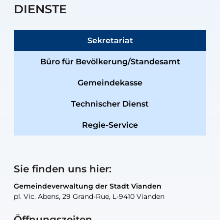
DIENSTE
Sekretariat
Büro für Bevölkerung/Standesamt
Gemeindekasse
Technischer Dienst
Regie-Service
Sie finden uns hier:
Gemeindeverwaltung der Stadt Vianden
Gemeindeverwaltung der Stadt Vianden
Gemeindeverwaltung der Stadt Vianden
Gemeindeverwaltung der Stadt Vianden
Gemeindewerkstatt der Stadt Vianden
pl. Vic. Abens, 29 Grand-Rue, L-9410 Vianden
pl. Vic. Abens, 29 Grand-Rue, L-9410 Vianden
pl. Vic. Abens, 29 Grand-Rue, L-9410 Vianden
pl. Vic. Abens, 29 Grand-Rue, L-9410 Vianden
30, rue Neugarten, L-9422 Vianden
Öffnungszeiten