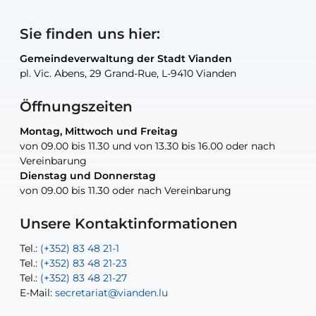
Sie finden uns hier:
Gemeindeverwaltung der Stadt Vianden
Gemeindeverwaltung der Stadt Vianden
Gemeindeverwaltung der Stadt Vianden
Gemeindeverwaltung der Stadt Vianden
Gemeindewerkstatt der Stadt Vianden
pl. Vic. Abens, 29 Grand-Rue, L-9410 Vianden
pl. Vic. Abens, 29 Grand-Rue, L-9410 Vianden
pl. Vic. Abens, 29 Grand-Rue, L-9410 Vianden
pl. Vic. Abens, 29 Grand-Rue, L-9410 Vianden
30, rue Neugarten, L-9422 Vianden
Öffnungszeiten
Montag, Mittwoch und Freitag
Montag, Mittwoch und Freitag
nur nach Vereinbarung
nur nach Vereinbarung
nur nach Vereinbarung
von 09.00 bis 11.30 und von 13.30 bis 16.00 oder nach
von 09.00 bis 11.30 und von 13.30 bis 16.00 oder nach
Vereinbarung
Vereinbarung
Dienstag und Donnerstag
Dienstag und Donnerstag
Tel.:
E-Mail:
Tel.:
(+352) 83 48 21-24
(+352) 83 48 21-51
aisha.abdullah@vianden.lu
von 09.00 bis 11.30 oder nach Vereinbarung
von 09.00 bis 11.30 oder nach Vereinbarung
E-Mail:
Tel.:
Tel.:
(+352)83 48 21-31
Permanence (Fuite d’eau) : 83 48 21 61
recette@vianden.lu
E-Mail:
E-Mail:
jos.cormemans@vianden.lu
atelier@vianden.lu
Unsere Kontaktinformationen
Tel.:
Tel.:
(+352) 83 48 21-1
(+352) 83 48 21-20
Tel.:
Tel.:
(+352) 83 48 21-23
(+352) 83 48 21-22
Tel.:
E-Mail:
(+352) 83 48 21-27
sofia.carvalho@vianden.lu
E-Mail:
E-Mail:
secretariat@vianden.lu
diane.storn@vianden.lu