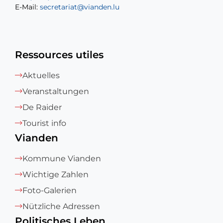
E-Mail:
E-Mail:
secretariat@vianden.lu
diane.storn@vianden.lu
Ressources utiles
Aktuelles
Veranstaltungen
De Raider
Tourist info
Vianden
Kommune Vianden
Wichtige Zahlen
Foto-Galerien
Nützliche Adressen
Politisches Leben