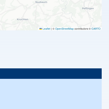
Leaflet
|
©
OpenStreetMap
contributors ©
CARTO