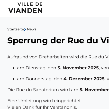
Sperrung
Hauptnavigationsmen
der
Rue
Startseite
News
du
Sperrung der Rue du V
Vieux
Marché
Aufgrund von Dreharbeiten wird die Rue du Vi
und
am Dienstag, den
5. November 2025
, vo
Rue
am Donnerstag, den
4. Dezember 2025
,
du
Die Rue du Sanatorium wird am
5. November
Sanatorium
Eine Umleitung wird eingerichtet.
Vielen Dank für Ihr Verständnis.