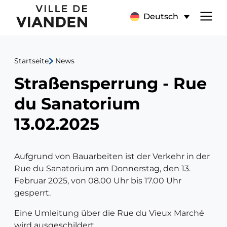
Straßensperrung
Hauptnavigationsmen
Deutsch
-
Rue
Startseite
News
du
Straßensperrung - Rue
Sanatorium
du Sanatorium
13.02.2025
13.02.2025
Aufgrund von Bauarbeiten ist der Verkehr in der
Rue du Sanatorium am Donnerstag, den 13.
Februar 2025, von 08.00 Uhr bis 17.00 Uhr
gesperrt.
Eine Umleitung über die Rue du Vieux Marché
wird ausgeschildert.