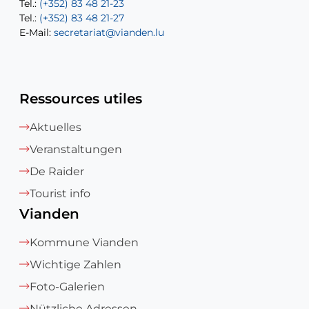
Tel.:
Tel.:
(+352) 83 48 21-23
(+352) 83 48 21-22
Tel.:
E-Mail:
(+352) 83 48 21-27
sofia.carvalho@vianden.lu
E-Mail:
E-Mail:
secretariat@vianden.lu
diane.storn@vianden.lu
Ressources utiles
Aktuelles
Veranstaltungen
De Raider
Tourist info
Vianden
Kommune Vianden
Wichtige Zahlen
Foto-Galerien
Nützliche Adressen