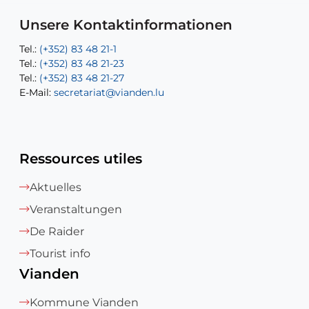
E-Mail:
Tel.:
Tel.:
(+352)83 48 21-31
Permanence (Fuite d’eau) : 83 48 21 61
recette@vianden.lu
E-Mail:
E-Mail:
jos.cormemans@vianden.lu
atelier@vianden.lu
Unsere Kontaktinformationen
Tel.:
Tel.:
(+352) 83 48 21-1
(+352) 83 48 21-20
Tel.:
Tel.:
(+352) 83 48 21-23
(+352) 83 48 21-22
Tel.:
E-Mail:
(+352) 83 48 21-27
sofia.carvalho@vianden.lu
E-Mail:
E-Mail:
secretariat@vianden.lu
diane.storn@vianden.lu
Ressources utiles
Aktuelles
Veranstaltungen
De Raider
Tourist info
Vianden
Kommune Vianden