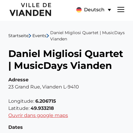
Daniel
Hauptnavigationsmen
Deutsch
Migliosi
Quartet
Daniel Migliosi Quartet | MusicDays
Startseite
Events
Vianden
|
Daniel Migliosi Quartet
MusicDays
| MusicDays Vianden
Vianden
Adresse
23 Grand Rue, Vianden L-9410
Longitude:
6.206715
Latitude:
49.933218
Ouvrir dans google maps
Dates