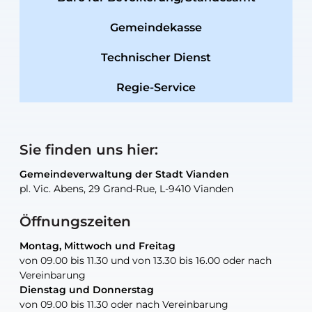
Gemeindekasse
Technischer Dienst
Regie-Service
Sie finden uns hier:
Gemeindeverwaltung der Stadt Vianden
Gemeindeverwaltung der Stadt Vianden
Gemeindeverwaltung der Stadt Vianden
Gemeindeverwaltung der Stadt Vianden
Gemeindewerkstatt der Stadt Vianden
pl. Vic. Abens, 29 Grand-Rue, L-9410 Vianden
pl. Vic. Abens, 29 Grand-Rue, L-9410 Vianden
pl. Vic. Abens, 29 Grand-Rue, L-9410 Vianden
pl. Vic. Abens, 29 Grand-Rue, L-9410 Vianden
30, rue Neugarten, L-9422 Vianden
Öffnungszeiten
Montag, Mittwoch und Freitag
Montag, Mittwoch und Freitag
nur nach Vereinbarung
nur nach Vereinbarung
nur nach Vereinbarung
von 09.00 bis 11.30 und von 13.30 bis 16.00 oder nach
von 09.00 bis 11.30 und von 13.30 bis 16.00 oder nach
Vereinbarung
Vereinbarung
Dienstag und Donnerstag
Dienstag und Donnerstag
Tel.:
E-Mail:
Tel.:
(+352) 83 48 21-24
(+352) 83 48 21-51
aisha.abdullah@vianden.lu
von 09.00 bis 11.30 oder nach Vereinbarung
von 09.00 bis 11.30 oder nach Vereinbarung