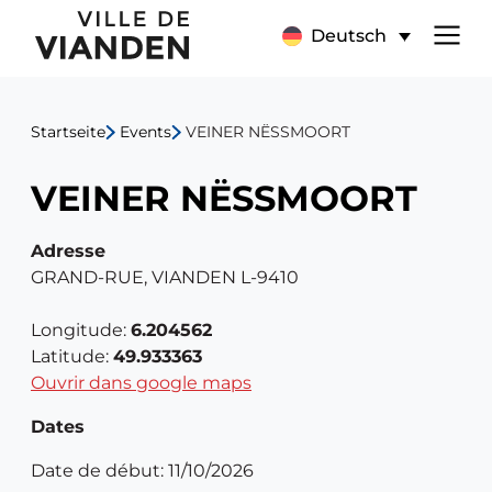
VEINER
Hauptnavigationsmen
Deutsch
NËSSMOORT
Startseite
Events
VEINER NËSSMOORT
VEINER NËSSMOORT
Adresse
GRAND-RUE, VIANDEN L-9410
Longitude:
6.204562
Latitude:
49.933363
Ouvrir dans google maps
Dates
Date de début: 11/10/2026