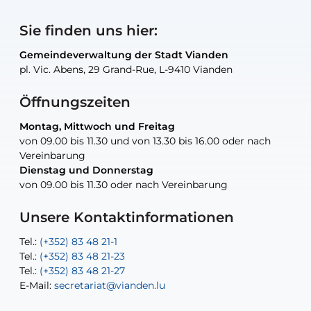
Sie finden uns hier:
Gemeindeverwaltung der Stadt Vianden
Gemeindeverwaltung der Stadt Vianden
Gemeindeverwaltung der Stadt Vianden
Gemeindeverwaltung der Stadt Vianden
Gemeindewerkstatt der Stadt Vianden
pl. Vic. Abens, 29 Grand-Rue, L-9410 Vianden
pl. Vic. Abens, 29 Grand-Rue, L-9410 Vianden
pl. Vic. Abens, 29 Grand-Rue, L-9410 Vianden
pl. Vic. Abens, 29 Grand-Rue, L-9410 Vianden
30, rue Neugarten, L-9422 Vianden
Öffnungszeiten
Montag, Mittwoch und Freitag
Montag, Mittwoch und Freitag
nur nach Vereinbarung
nur nach Vereinbarung
nur nach Vereinbarung
von 09.00 bis 11.30 und von 13.30 bis 16.00 oder nach
von 09.00 bis 11.30 und von 13.30 bis 16.00 oder nach
Vereinbarung
Vereinbarung
Dienstag und Donnerstag
Dienstag und Donnerstag
Tel.:
E-Mail:
Tel.:
(+352) 83 48 21-24
(+352) 83 48 21-51
aisha.abdullah@vianden.lu
von 09.00 bis 11.30 oder nach Vereinbarung
von 09.00 bis 11.30 oder nach Vereinbarung
E-Mail:
Tel.:
Tel.:
(+352)83 48 21-31
Permanence (Fuite d’eau) : 83 48 21 61
recette@vianden.lu
E-Mail:
E-Mail:
jos.cormemans@vianden.lu
atelier@vianden.lu
Unsere Kontaktinformationen
Tel.:
Tel.:
(+352) 83 48 21-1
(+352) 83 48 21-20
Tel.:
Tel.:
(+352) 83 48 21-23
(+352) 83 48 21-22
Tel.:
E-Mail:
(+352) 83 48 21-27
sofia.carvalho@vianden.lu
E-Mail:
E-Mail:
secretariat@vianden.lu
diane.storn@vianden.lu