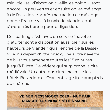
minutieuse : d’abord on cueille les noix qui sont
encore un peu vertes et ensuite on les mélange
à de l’eau de vie. Après maturation ce mélange
donne l’eau de vie à la noix de Vianden, qui
s’avère très bonne pour la digestion.
Des parkings P&R avec un service "navette
gratuite" sont à disposition aussi bien sur les
hauteurs de Vianden qu'à l'entrée de la Basse-
Ville. Au départ d'Ettelbrück, une autre navette
de bus vous amènera toutes les 15 minutes
jusqu’à l’Hôtel Belvédère qui surplombe la cité
médiévale. Un autre bus circulera entre les
hôtels Belvédère et Oranienburg, situé aux pieds
du château.