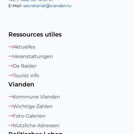
E-Mail:
E-Mail:
secretariat@vianden.lu
diane.storn@vianden.lu
Ressources utiles
Aktuelles
Veranstaltungen
De Raider
Tourist info
Vianden
Kommune Vianden
Wichtige Zahlen
Foto-Galerien
Nützliche Adressen