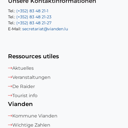
Unsere Kontaktinformationen
Tel.:
Tel.:
(+352) 83 48 21-1
(+352) 83 48 21-20
Tel.:
Tel.:
(+352) 83 48 21-23
(+352) 83 48 21-22
Tel.:
E-Mail:
(+352) 83 48 21-27
sofia.carvalho@vianden.lu
E-Mail:
E-Mail:
secretariat@vianden.lu
diane.storn@vianden.lu
Ressources utiles
Aktuelles
Veranstaltungen
De Raider
Tourist info
Vianden
Kommune Vianden
Wichtige Zahlen