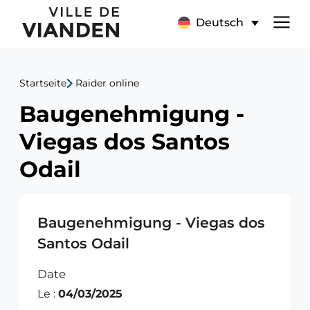
Baugenehmigung
Hauptnavigationsmen
Deutsch
-
Viegas
Startseite
Raider online
dos
Baugenehmigung -
Santos
Viegas dos Santos
Odail
Odail
Baugenehmigung - Viegas dos
Santos Odail
Date
Le :
04/03/2025