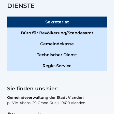
DIENSTE
Sekretariat
Büro für Bevölkerung/Standesamt
Gemeindekasse
Technischer Dienst
Regie-Service
Sie finden uns hier:
Gemeindeverwaltung der Stadt Vianden
Gemeindeverwaltung der Stadt Vianden
Gemeindeverwaltung der Stadt Vianden
Gemeindeverwaltung der Stadt Vianden
Gemeindewerkstatt der Stadt Vianden
pl. Vic. Abens, 29 Grand-Rue, L-9410 Vianden
pl. Vic. Abens, 29 Grand-Rue, L-9410 Vianden
pl. Vic. Abens, 29 Grand-Rue, L-9410 Vianden
pl. Vic. Abens, 29 Grand-Rue, L-9410 Vianden
30, rue Neugarten, L-9422 Vianden