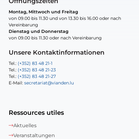
Öffnungszeiten
Montag, Mittwoch und Freitag
Montag, Mittwoch und Freitag
nur nach Vereinbarung
nur nach Vereinbarung
nur nach Vereinbarung
von 09.00 bis 11.30 und von 13.30 bis 16.00 oder nach
von 09.00 bis 11.30 und von 13.30 bis 16.00 oder nach
Vereinbarung
Vereinbarung
Dienstag und Donnerstag
Dienstag und Donnerstag
Tel.:
E-Mail:
Tel.:
(+352) 83 48 21-24
(+352) 83 48 21-51
aisha.abdullah@vianden.lu
von 09.00 bis 11.30 oder nach Vereinbarung
von 09.00 bis 11.30 oder nach Vereinbarung
E-Mail:
Tel.:
Tel.:
(+352)83 48 21-31
Permanence (Fuite d’eau) : 83 48 21 61
recette@vianden.lu
E-Mail:
E-Mail:
jos.cormemans@vianden.lu
atelier@vianden.lu
Unsere Kontaktinformationen
Tel.:
Tel.:
(+352) 83 48 21-1
(+352) 83 48 21-20
Tel.:
Tel.:
(+352) 83 48 21-23
(+352) 83 48 21-22
Tel.:
E-Mail:
(+352) 83 48 21-27
sofia.carvalho@vianden.lu
E-Mail:
E-Mail:
secretariat@vianden.lu
diane.storn@vianden.lu
Ressources utiles
Aktuelles
Veranstaltungen