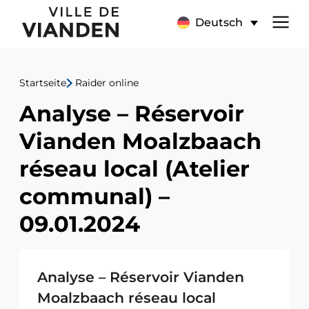
Analyse
Hauptnavigationsmen
Deutsch
–
Réservoir
Startseite
Raider online
Vianden
Analyse – Réservoir
Moalzbaach
Vianden Moalzbaach
réseau
réseau local (Atelier
local
communal) –
09.01.2024
(Atelier
communal)
Analyse – Réservoir Vianden
–
Moalzbaach réseau local