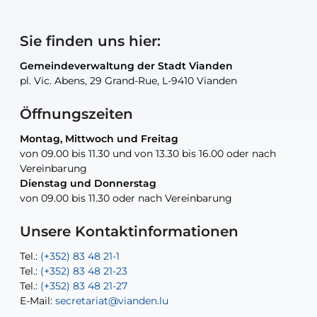
Sie finden uns hier:
Gemeindeverwaltung der Stadt Vianden
Gemeindeverwaltung der Stadt Vianden
Gemeindeverwaltung der Stadt Vianden
Gemeindeverwaltung der Stadt Vianden
Gemeindewerkstatt der Stadt Vianden
pl. Vic. Abens, 29 Grand-Rue, L-9410 Vianden
pl. Vic. Abens, 29 Grand-Rue, L-9410 Vianden
pl. Vic. Abens, 29 Grand-Rue, L-9410 Vianden
pl. Vic. Abens, 29 Grand-Rue, L-9410 Vianden
30, rue Neugarten, L-9422 Vianden
Öffnungszeiten
Montag, Mittwoch und Freitag
Montag, Mittwoch und Freitag
nur nach Vereinbarung
nur nach Vereinbarung
nur nach Vereinbarung
von 09.00 bis 11.30 und von 13.30 bis 16.00 oder nach
von 09.00 bis 11.30 und von 13.30 bis 16.00 oder nach
Vereinbarung
Vereinbarung
Dienstag und Donnerstag
Dienstag und Donnerstag
Tel.:
E-Mail:
Tel.:
(+352) 83 48 21-24
(+352) 83 48 21-51
aisha.abdullah@vianden.lu
von 09.00 bis 11.30 oder nach Vereinbarung
von 09.00 bis 11.30 oder nach Vereinbarung
E-Mail:
Tel.:
Tel.:
(+352)83 48 21-31
Permanence (Fuite d’eau) : 83 48 21 61
recette@vianden.lu
E-Mail:
E-Mail:
jos.cormemans@vianden.lu
atelier@vianden.lu
Unsere Kontaktinformationen
Tel.:
Tel.:
(+352) 83 48 21-1
(+352) 83 48 21-20
Tel.:
Tel.:
(+352) 83 48 21-23
(+352) 83 48 21-22
Tel.:
E-Mail:
(+352) 83 48 21-27
sofia.carvalho@vianden.lu
E-Mail:
E-Mail:
secretariat@vianden.lu
diane.storn@vianden.lu