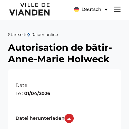
Autorisation
Hauptnavigationsmen
Deutsch
de
bâtir-
Startseite
Raider online
Anne-
Autorisation de bâtir-
Marie
Anne-Marie Holweck
Holweck
Date
Le :
01/04/2026
Datei herunterladen