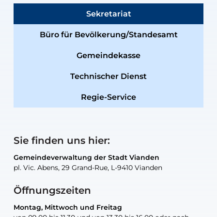
Sekretariat
Büro für Bevölkerung/Standesamt
Gemeindekasse
Technischer Dienst
Regie-Service
Sie finden uns hier:
Gemeindeverwaltung der Stadt Vianden
Gemeindeverwaltung der Stadt Vianden
Gemeindeverwaltung der Stadt Vianden
Gemeindeverwaltung der Stadt Vianden
Gemeindewerkstatt der Stadt Vianden
pl. Vic. Abens, 29 Grand-Rue, L-9410 Vianden
pl. Vic. Abens, 29 Grand-Rue, L-9410 Vianden
pl. Vic. Abens, 29 Grand-Rue, L-9410 Vianden
pl. Vic. Abens, 29 Grand-Rue, L-9410 Vianden
30, rue Neugarten, L-9422 Vianden
Öffnungszeiten
Montag, Mittwoch und Freitag
Montag, Mittwoch und Freitag
nur nach Vereinbarung
nur nach Vereinbarung
nur nach Vereinbarung