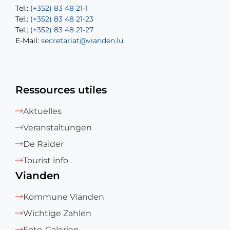
Tel.:
Tel.:
(+352) 83 48 21-1
(+352) 83 48 21-20
Tel.:
Tel.:
(+352) 83 48 21-23
(+352) 83 48 21-22
Tel.:
E-Mail:
(+352) 83 48 21-27
sofia.carvalho@vianden.lu
E-Mail:
E-Mail:
secretariat@vianden.lu
diane.storn@vianden.lu
Ressources utiles
Aktuelles
Veranstaltungen
De Raider
Tourist info
Vianden
Kommune Vianden
Wichtige Zahlen
Foto-Galerien