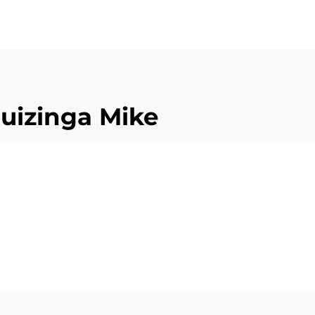
ü
ruizinga Mike