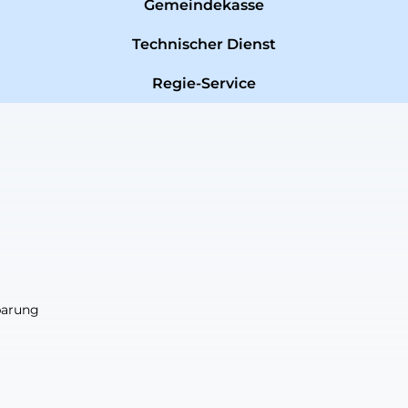
Gemeindekasse
Technischer Dienst
Regie-Service
nbarung
nbarung