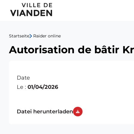
Autorisation
Hauptnavigationsmen
de
bâtir
Startseite
Raider online
Kruizinga
Autorisation de bâtir K
Mike
Date
Le :
01/04/2026
Datei herunterladen