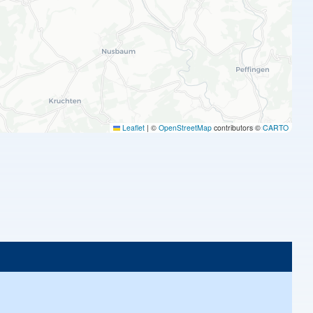
Leaflet
|
©
OpenStreetMap
contributors ©
CARTO