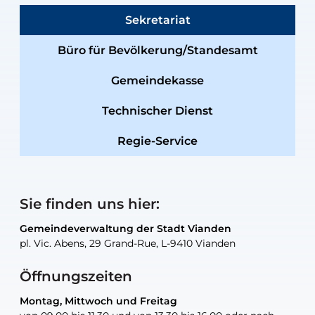
Sekretariat
Büro für Bevölkerung/Standesamt
Gemeindekasse
Technischer Dienst
Regie-Service
Sie finden uns hier:
Gemeindeverwaltung der Stadt Vianden
Gemeindeverwaltung der Stadt Vianden
Gemeindeverwaltung der Stadt Vianden
Gemeindeverwaltung der Stadt Vianden
Gemeindewerkstatt der Stadt Vianden
pl. Vic. Abens, 29 Grand-Rue, L-9410 Vianden
pl. Vic. Abens, 29 Grand-Rue, L-9410 Vianden
pl. Vic. Abens, 29 Grand-Rue, L-9410 Vianden
pl. Vic. Abens, 29 Grand-Rue, L-9410 Vianden
30, rue Neugarten, L-9422 Vianden
Öffnungszeiten
Montag, Mittwoch und Freitag
Montag, Mittwoch und Freitag
nur nach Vereinbarung
nur nach Vereinbarung
nur nach Vereinbarung