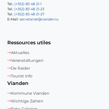
Tel.:
Tel.:
(+352) 83 48 21-1
(+352) 83 48 21-20
Tel.:
Tel.:
(+352) 83 48 21-23
(+352) 83 48 21-22
Tel.:
E-Mail:
(+352) 83 48 21-27
sofia.carvalho@vianden.lu
E-Mail:
E-Mail:
secretariat@vianden.lu
diane.storn@vianden.lu
Ressources utiles
Aktuelles
Veranstaltungen
De Raider
Tourist info
Vianden
Kommune Vianden
Wichtige Zahlen
Foto-Galerien