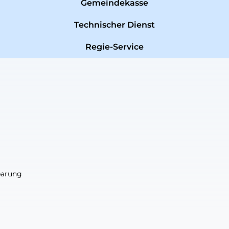
Gemeindekasse
Technischer Dienst
Regie-Service
nbarung
nbarung