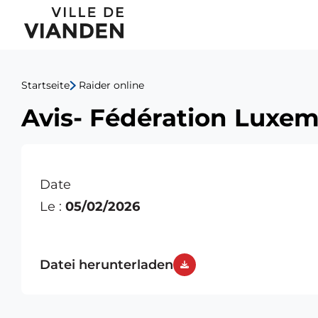
Avis-
Hauptnavigationsmen
Fédération
Luxembourgeoise
Startseite
Raider online
des
Avis- Fédération Luxem
Pêcheurs
Sportifs
Date
Le :
05/02/2026
Datei herunterladen