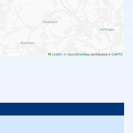
Leaflet
|
©
OpenStreetMap
contributors ©
CARTO