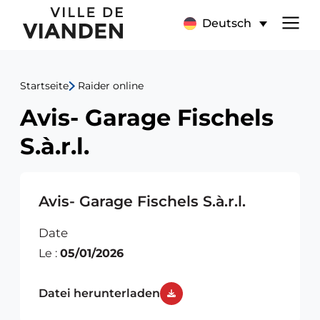
Avis-
Hauptnavigationsmen
Deutsch
Garage
Fischels
Startseite
Raider online
S.à.r.l.
Avis- Garage Fischels
S.à.r.l.
Avis- Garage Fischels S.à.r.l.
Date
Le :
05/01/2026
Datei herunterladen