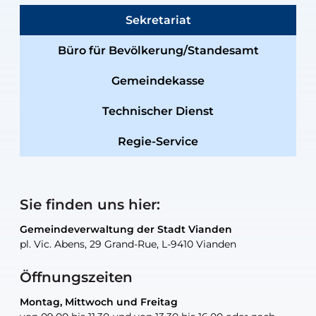
Sekretariat
Büro für Bevölkerung/Standesamt
Gemeindekasse
Technischer Dienst
Regie-Service
Sie finden uns hier:
Gemeindeverwaltung der Stadt Vianden
Gemeindeverwaltung der Stadt Vianden
Gemeindeverwaltung der Stadt Vianden
Gemeindeverwaltung der Stadt Vianden
Gemeindewerkstatt der Stadt Vianden
pl. Vic. Abens, 29 Grand-Rue, L-9410 Vianden
pl. Vic. Abens, 29 Grand-Rue, L-9410 Vianden
pl. Vic. Abens, 29 Grand-Rue, L-9410 Vianden
pl. Vic. Abens, 29 Grand-Rue, L-9410 Vianden
30, rue Neugarten, L-9422 Vianden
Öffnungszeiten
Montag, Mittwoch und Freitag
Montag, Mittwoch und Freitag
nur nach Vereinbarung
nur nach Vereinbarung
nur nach Vereinbarung