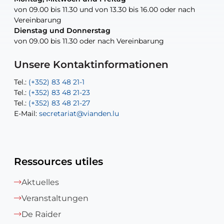
von 09.00 bis 11.30 und von 13.30 bis 16.00 oder nach
von 09.00 bis 11.30 und von 13.30 bis 16.00 oder nach
Vereinbarung
Vereinbarung
Dienstag und Donnerstag
Dienstag und Donnerstag
Tel.:
E-Mail:
Tel.:
(+352) 83 48 21-24
(+352) 83 48 21-51
aisha.abdullah@vianden.lu
von 09.00 bis 11.30 oder nach Vereinbarung
von 09.00 bis 11.30 oder nach Vereinbarung
E-Mail:
Tel.:
Tel.:
(+352)83 48 21-31
Permanence (Fuite d’eau) : 83 48 21 61
recette@vianden.lu
E-Mail:
E-Mail:
jos.cormemans@vianden.lu
atelier@vianden.lu
Unsere Kontaktinformationen
Tel.:
Tel.:
(+352) 83 48 21-1
(+352) 83 48 21-20
Tel.:
Tel.:
(+352) 83 48 21-23
(+352) 83 48 21-22
Tel.:
E-Mail:
(+352) 83 48 21-27
sofia.carvalho@vianden.lu
E-Mail:
E-Mail:
secretariat@vianden.lu
diane.storn@vianden.lu
Ressources utiles
Aktuelles
Veranstaltungen
De Raider