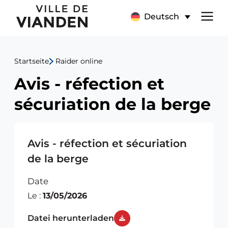
Avis
Hauptnavigationsmen
Deutsch
-
réfection
Startseite
Raider online
et
Avis - réfection et
sécuriation
sécuriation de la berge
de
la
Avis - réfection et sécuriation
de la berge
berge
Date
Le :
13/05/2026
Datei herunterladen