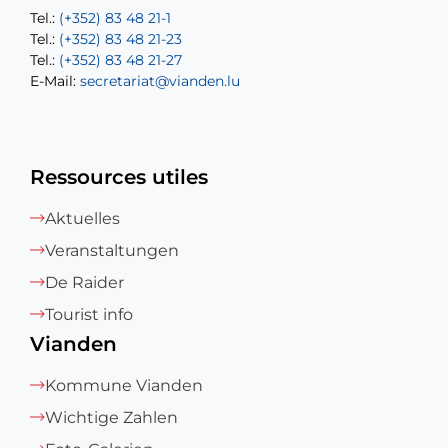
Tel.:
Tel.:
(+352) 83 48 21-1
(+352) 83 48 21-20
Tel.:
Tel.:
(+352) 83 48 21-23
(+352) 83 48 21-22
Tel.:
E-Mail:
(+352) 83 48 21-27
sofia.carvalho@vianden.lu
E-Mail:
E-Mail:
secretariat@vianden.lu
diane.storn@vianden.lu
Ressources utiles
Aktuelles
Veranstaltungen
De Raider
Tourist info
Vianden
Kommune Vianden
Wichtige Zahlen