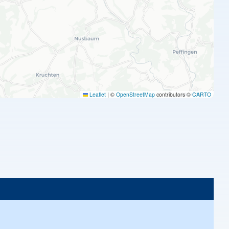
Leaflet
|
©
OpenStreetMap
contributors ©
CARTO