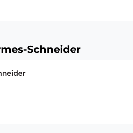
ü
rmes-Schneider
neider