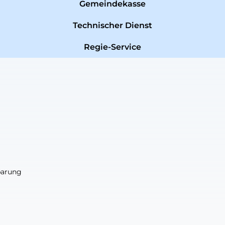
Gemeindekasse
Technischer Dienst
Regie-Service
nbarung
nbarung