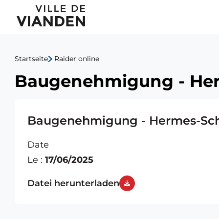
Baugenehmigung
Hauptnavigationsmen
-
Hermes-
Startseite
Raider online
Schneider
Baugenehmigung - He
Baugenehmigung - Hermes-Sch
Date
Le :
17/06/2025
Datei herunterladen