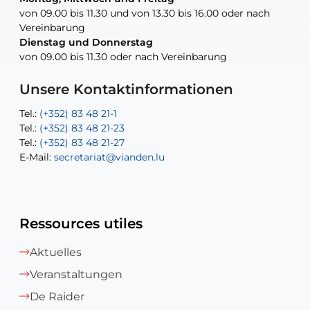
von 09.00 bis 11.30 und von 13.30 bis 16.00 oder nach
von 09.00 bis 11.30 und von 13.30 bis 16.00 oder nach
Vereinbarung
Vereinbarung
Dienstag und Donnerstag
Dienstag und Donnerstag
Tel.:
E-Mail:
Tel.:
(+352) 83 48 21-24
(+352) 83 48 21-51
aisha.abdullah@vianden.lu
von 09.00 bis 11.30 oder nach Vereinbarung
von 09.00 bis 11.30 oder nach Vereinbarung
E-Mail:
Tel.:
Tel.:
(+352)83 48 21-31
Permanence (Fuite d’eau) : 83 48 21 61
recette@vianden.lu
E-Mail:
E-Mail:
jos.cormemans@vianden.lu
atelier@vianden.lu
Unsere Kontaktinformationen
Tel.:
Tel.:
(+352) 83 48 21-1
(+352) 83 48 21-20
Tel.:
Tel.:
(+352) 83 48 21-23
(+352) 83 48 21-22
Tel.:
E-Mail:
(+352) 83 48 21-27
sofia.carvalho@vianden.lu
E-Mail:
E-Mail:
secretariat@vianden.lu
diane.storn@vianden.lu
Ressources utiles
Aktuelles
Veranstaltungen
De Raider