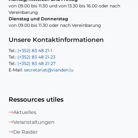
von 09.00 bis 11.30 und von 13.30 bis 16.00 oder nach
von 09.00 bis 11.30 und von 13.30 bis 16.00 oder nach
Vereinbarung
Vereinbarung
Dienstag und Donnerstag
Dienstag und Donnerstag
Tel.:
E-Mail:
Tel.:
(+352) 83 48 21-24
(+352) 83 48 21-51
aisha.abdullah@vianden.lu
von 09.00 bis 11.30 oder nach Vereinbarung
von 09.00 bis 11.30 oder nach Vereinbarung
E-Mail:
Tel.:
Tel.:
(+352)83 48 21-31
Permanence (Fuite d’eau) : 83 48 21 61
recette@vianden.lu
E-Mail:
E-Mail:
jos.cormemans@vianden.lu
atelier@vianden.lu
Unsere Kontaktinformationen
Tel.:
Tel.:
(+352) 83 48 21-1
(+352) 83 48 21-20
Tel.:
Tel.:
(+352) 83 48 21-23
(+352) 83 48 21-22
Tel.:
E-Mail:
(+352) 83 48 21-27
sofia.carvalho@vianden.lu
E-Mail:
E-Mail:
secretariat@vianden.lu
diane.storn@vianden.lu
Ressources utiles
Aktuelles
Veranstaltungen
De Raider