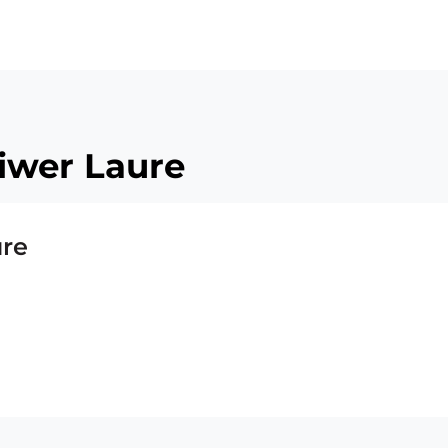
ü
iwer Laure
re