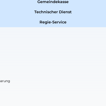
Gemeindekasse
Technischer Dienst
Regie-Service
nbarung
nbarung