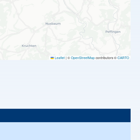
Leaflet
|
©
OpenStreetMap
contributors ©
CARTO