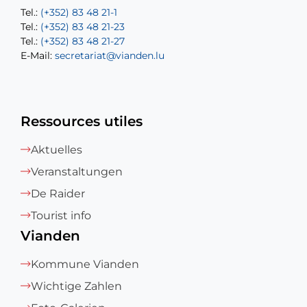
Tel.:
Tel.:
(+352) 83 48 21-1
(+352) 83 48 21-20
Tel.:
Tel.:
(+352) 83 48 21-23
(+352) 83 48 21-22
Tel.:
E-Mail:
(+352) 83 48 21-27
sofia.carvalho@vianden.lu
E-Mail:
E-Mail:
secretariat@vianden.lu
diane.storn@vianden.lu
Ressources utiles
Aktuelles
Veranstaltungen
De Raider
Tourist info
Vianden
Kommune Vianden
Wichtige Zahlen