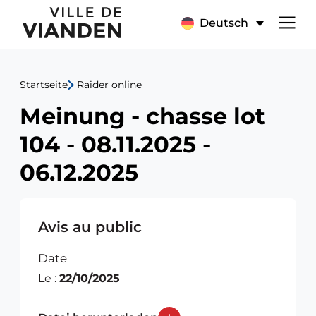
Meinung
Hauptnavigationsmen
Deutsch
-
chasse
Startseite
Raider online
lot
Meinung - chasse lot
104
104 - 08.11.2025 -
-
06.12.2025
08.11.2025
-
Avis au public
06.12.2025
Date
Le :
22/10/2025