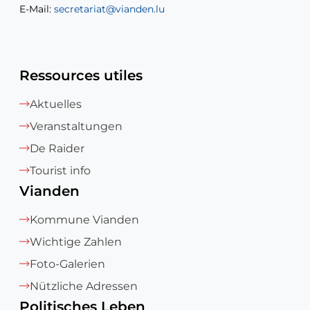
E-Mail:
E-Mail:
secretariat@vianden.lu
diane.storn@vianden.lu
Ressources utiles
Aktuelles
Veranstaltungen
De Raider
Tourist info
Vianden
Kommune Vianden
Wichtige Zahlen
Foto-Galerien
Nützliche Adressen
Politisches Leben