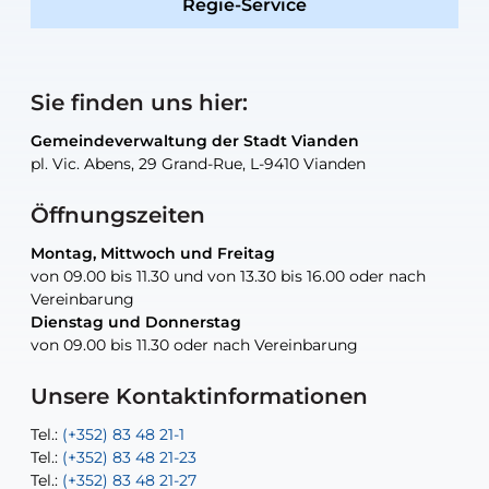
Regie-Service
Sie finden uns hier:
Gemeindeverwaltung der Stadt Vianden
Gemeindeverwaltung der Stadt Vianden
Gemeindeverwaltung der Stadt Vianden
Gemeindeverwaltung der Stadt Vianden
Gemeindewerkstatt der Stadt Vianden
pl. Vic. Abens, 29 Grand-Rue, L-9410 Vianden
pl. Vic. Abens, 29 Grand-Rue, L-9410 Vianden
pl. Vic. Abens, 29 Grand-Rue, L-9410 Vianden
pl. Vic. Abens, 29 Grand-Rue, L-9410 Vianden
30, rue Neugarten, L-9422 Vianden
Öffnungszeiten
Montag, Mittwoch und Freitag
Montag, Mittwoch und Freitag
nur nach Vereinbarung
nur nach Vereinbarung
nur nach Vereinbarung
von 09.00 bis 11.30 und von 13.30 bis 16.00 oder nach
von 09.00 bis 11.30 und von 13.30 bis 16.00 oder nach
Vereinbarung
Vereinbarung
Dienstag und Donnerstag
Dienstag und Donnerstag
Tel.:
E-Mail:
Tel.:
(+352) 83 48 21-24
(+352) 83 48 21-51
aisha.abdullah@vianden.lu
von 09.00 bis 11.30 oder nach Vereinbarung
von 09.00 bis 11.30 oder nach Vereinbarung
E-Mail:
Tel.:
Tel.:
(+352)83 48 21-31
Permanence (Fuite d’eau) : 83 48 21 61
recette@vianden.lu
E-Mail:
E-Mail:
jos.cormemans@vianden.lu
atelier@vianden.lu
Unsere Kontaktinformationen
Tel.:
Tel.:
(+352) 83 48 21-1
(+352) 83 48 21-20
Tel.:
Tel.:
(+352) 83 48 21-23
(+352) 83 48 21-22
Tel.:
E-Mail:
(+352) 83 48 21-27
sofia.carvalho@vianden.lu