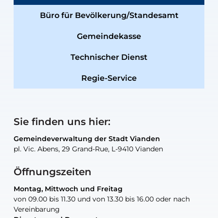
Büro für Bevölkerung/Standesamt
Gemeindekasse
Technischer Dienst
Regie-Service
Sie finden uns hier:
Gemeindeverwaltung der Stadt Vianden
Gemeindeverwaltung der Stadt Vianden
Gemeindeverwaltung der Stadt Vianden
Gemeindeverwaltung der Stadt Vianden
Gemeindewerkstatt der Stadt Vianden
pl. Vic. Abens, 29 Grand-Rue, L-9410 Vianden
pl. Vic. Abens, 29 Grand-Rue, L-9410 Vianden
pl. Vic. Abens, 29 Grand-Rue, L-9410 Vianden
pl. Vic. Abens, 29 Grand-Rue, L-9410 Vianden
30, rue Neugarten, L-9422 Vianden
Öffnungszeiten
Montag, Mittwoch und Freitag
Montag, Mittwoch und Freitag
nur nach Vereinbarung
nur nach Vereinbarung
nur nach Vereinbarung
von 09.00 bis 11.30 und von 13.30 bis 16.00 oder nach
von 09.00 bis 11.30 und von 13.30 bis 16.00 oder nach
Vereinbarung
Vereinbarung