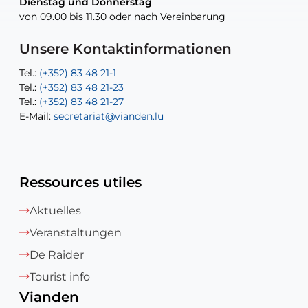
Dienstag und Donnerstag
Dienstag und Donnerstag
Tel.:
E-Mail:
Tel.:
(+352) 83 48 21-24
(+352) 83 48 21-51
aisha.abdullah@vianden.lu
von 09.00 bis 11.30 oder nach Vereinbarung
von 09.00 bis 11.30 oder nach Vereinbarung
E-Mail:
Tel.:
Tel.:
(+352)83 48 21-31
Permanence (Fuite d’eau) : 83 48 21 61
recette@vianden.lu
E-Mail:
E-Mail:
jos.cormemans@vianden.lu
atelier@vianden.lu
Unsere Kontaktinformationen
Tel.:
Tel.:
(+352) 83 48 21-1
(+352) 83 48 21-20
Tel.:
Tel.:
(+352) 83 48 21-23
(+352) 83 48 21-22
Tel.:
E-Mail:
(+352) 83 48 21-27
sofia.carvalho@vianden.lu
E-Mail:
E-Mail:
secretariat@vianden.lu
diane.storn@vianden.lu
Ressources utiles
Aktuelles
Veranstaltungen
De Raider
Tourist info
Vianden