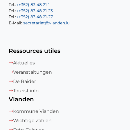
Tel.:
Tel.:
(+352) 83 48 21-1
(+352) 83 48 21-20
Tel.:
Tel.:
(+352) 83 48 21-23
(+352) 83 48 21-22
Tel.:
E-Mail:
(+352) 83 48 21-27
sofia.carvalho@vianden.lu
E-Mail:
E-Mail:
secretariat@vianden.lu
diane.storn@vianden.lu
Ressources utiles
Aktuelles
Veranstaltungen
De Raider
Tourist info
Vianden
Kommune Vianden
Wichtige Zahlen
Foto-Galerien