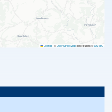
Leaflet
|
©
OpenStreetMap
contributors ©
CARTO