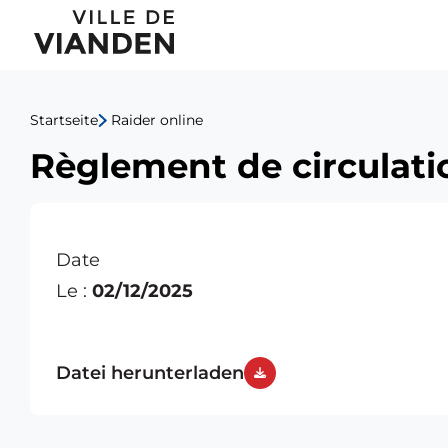
Règlement
Hauptnavigationsmen
de
circulation-
Startseite
Raider online
20,
Règlement de circulati
rue
du
Date
Vieux
Le :
02/12/2025
Marché
Datei herunterladen