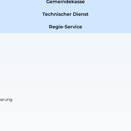
Gemeindekasse
Technischer Dienst
Regie-Service
nbarung
nbarung