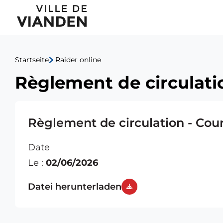
Règlement
Hauptnavigationsmen
de
circulation
Startseite
Raider online
-
Règlement de circulati
Course
JNC
Règlement de circulation - Cou
Date
Le :
02/06/2026
Datei herunterladen