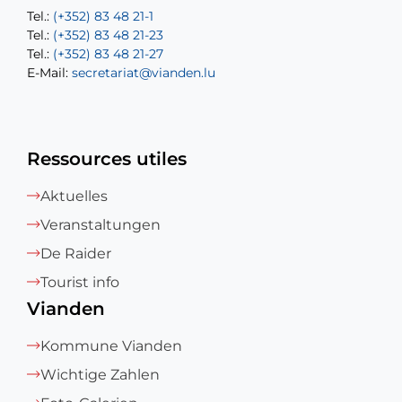
Tel.:
Tel.:
(+352) 83 48 21-1
(+352) 83 48 21-20
Tel.:
Tel.:
(+352) 83 48 21-23
(+352) 83 48 21-22
Tel.:
E-Mail:
(+352) 83 48 21-27
sofia.carvalho@vianden.lu
E-Mail:
E-Mail:
secretariat@vianden.lu
diane.storn@vianden.lu
Ressources utiles
Aktuelles
Veranstaltungen
De Raider
Tourist info
Vianden
Kommune Vianden
Wichtige Zahlen