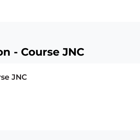
ü
on - Course JNC
rse JNC