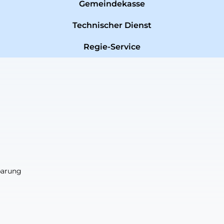
Gemeindekasse
Technischer Dienst
Regie-Service
nbarung
nbarung