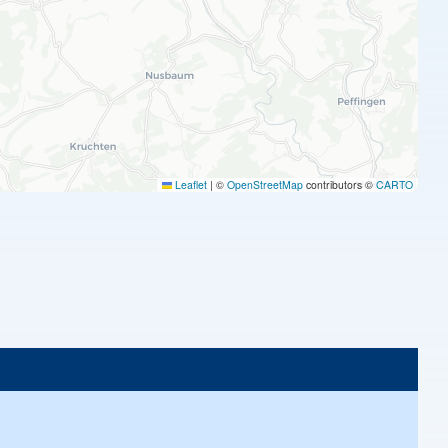
Leaflet
|
©
OpenStreetMap
contributors ©
CARTO