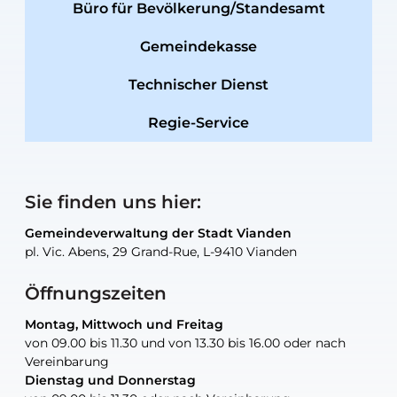
Büro für Bevölkerung/Standesamt
Gemeindekasse
Technischer Dienst
Regie-Service
Sie finden uns hier:
Gemeindeverwaltung der Stadt Vianden
Gemeindeverwaltung der Stadt Vianden
Gemeindeverwaltung der Stadt Vianden
Gemeindeverwaltung der Stadt Vianden
Gemeindewerkstatt der Stadt Vianden
pl. Vic. Abens, 29 Grand-Rue, L-9410 Vianden
pl. Vic. Abens, 29 Grand-Rue, L-9410 Vianden
pl. Vic. Abens, 29 Grand-Rue, L-9410 Vianden
pl. Vic. Abens, 29 Grand-Rue, L-9410 Vianden
30, rue Neugarten, L-9422 Vianden
Öffnungszeiten
Montag, Mittwoch und Freitag
Montag, Mittwoch und Freitag
nur nach Vereinbarung
nur nach Vereinbarung
nur nach Vereinbarung
von 09.00 bis 11.30 und von 13.30 bis 16.00 oder nach
von 09.00 bis 11.30 und von 13.30 bis 16.00 oder nach
Vereinbarung
Vereinbarung
Dienstag und Donnerstag
Dienstag und Donnerstag