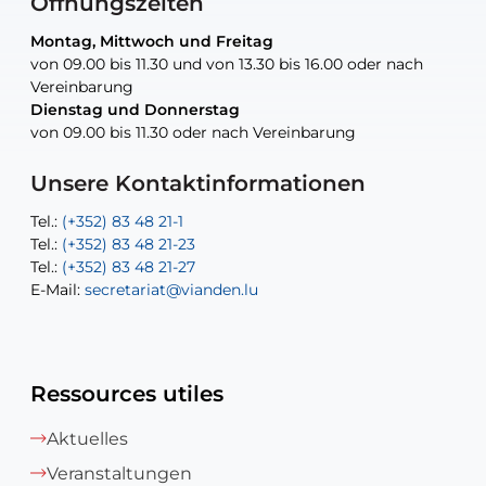
Öffnungszeiten
Montag, Mittwoch und Freitag
Montag, Mittwoch und Freitag
nur nach Vereinbarung
nur nach Vereinbarung
nur nach Vereinbarung
von 09.00 bis 11.30 und von 13.30 bis 16.00 oder nach
von 09.00 bis 11.30 und von 13.30 bis 16.00 oder nach
Vereinbarung
Vereinbarung
Dienstag und Donnerstag
Dienstag und Donnerstag
Tel.:
E-Mail:
Tel.:
(+352) 83 48 21-24
(+352) 83 48 21-51
aisha.abdullah@vianden.lu
von 09.00 bis 11.30 oder nach Vereinbarung
von 09.00 bis 11.30 oder nach Vereinbarung
E-Mail:
Tel.:
Tel.:
(+352)83 48 21-31
Permanence (Fuite d’eau) : 83 48 21 61
recette@vianden.lu
E-Mail:
E-Mail:
jos.cormemans@vianden.lu
atelier@vianden.lu
Unsere Kontaktinformationen
Tel.:
Tel.:
(+352) 83 48 21-1
(+352) 83 48 21-20
Tel.:
Tel.:
(+352) 83 48 21-23
(+352) 83 48 21-22
Tel.:
E-Mail:
(+352) 83 48 21-27
sofia.carvalho@vianden.lu
E-Mail:
E-Mail:
secretariat@vianden.lu
diane.storn@vianden.lu
Ressources utiles
Aktuelles
Veranstaltungen