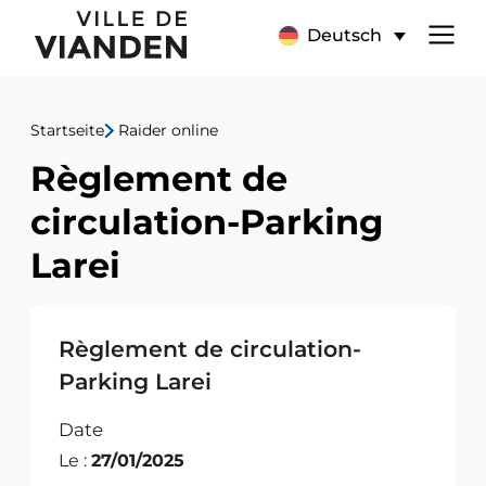
Règlement
Hauptnavigationsmen
Deutsch
de
circulation-
Startseite
Raider online
Parking
Règlement de
Larei
circulation-Parking
Larei
Règlement de circulation-
Parking Larei
Date
Le :
27/01/2025