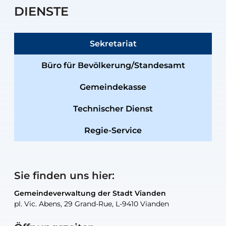
DIENSTE
Sekretariat
Büro für Bevölkerung/Standesamt
Gemeindekasse
Technischer Dienst
Regie-Service
Sie finden uns hier:
Gemeindeverwaltung der Stadt Vianden
Gemeindeverwaltung der Stadt Vianden
Gemeindeverwaltung der Stadt Vianden
Gemeindeverwaltung der Stadt Vianden
Gemeindewerkstatt der Stadt Vianden
pl. Vic. Abens, 29 Grand-Rue, L-9410 Vianden
pl. Vic. Abens, 29 Grand-Rue, L-9410 Vianden
pl. Vic. Abens, 29 Grand-Rue, L-9410 Vianden
pl. Vic. Abens, 29 Grand-Rue, L-9410 Vianden
30, rue Neugarten, L-9422 Vianden