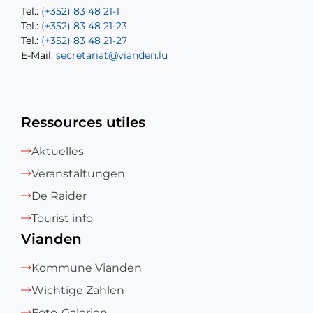
Tel.:
Tel.:
(+352) 83 48 21-1
(+352) 83 48 21-20
Tel.:
Tel.:
(+352) 83 48 21-23
(+352) 83 48 21-22
Tel.:
E-Mail:
(+352) 83 48 21-27
sofia.carvalho@vianden.lu
E-Mail:
E-Mail:
secretariat@vianden.lu
diane.storn@vianden.lu
Ressources utiles
Aktuelles
Veranstaltungen
De Raider
Tourist info
Vianden
Kommune Vianden
Wichtige Zahlen
Foto-Galerien