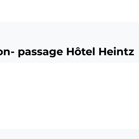
ü
on- passage Hôtel Heintz