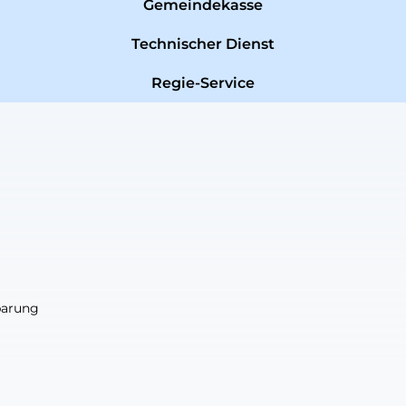
Gemeindekasse
Technischer Dienst
Regie-Service
nbarung
nbarung