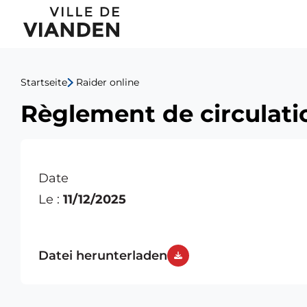
Règlement
Hauptnavigationsmen
de
circulation-
Startseite
Raider online
passage
Règlement de circulati
Hôtel
Heintz
Date
Le :
11/12/2025
Datei herunterladen