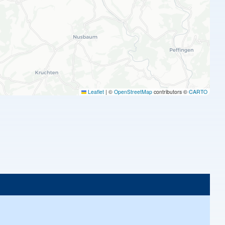
Leaflet
|
©
OpenStreetMap
contributors ©
CARTO