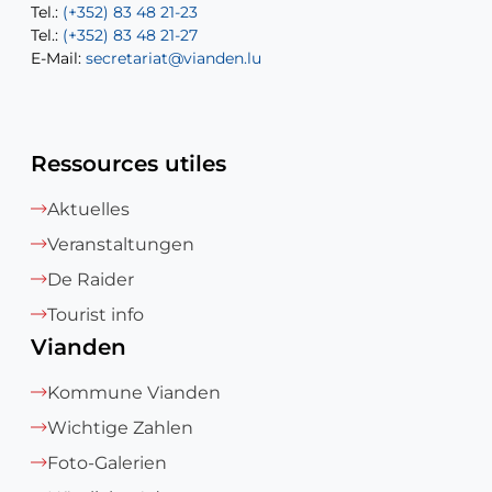
Tel.:
Tel.:
(+352) 83 48 21-23
(+352) 83 48 21-22
Tel.:
E-Mail:
(+352) 83 48 21-27
sofia.carvalho@vianden.lu
E-Mail:
E-Mail:
secretariat@vianden.lu
diane.storn@vianden.lu
Ressources utiles
Aktuelles
Veranstaltungen
De Raider
Tourist info
Vianden
Kommune Vianden
Wichtige Zahlen
Foto-Galerien