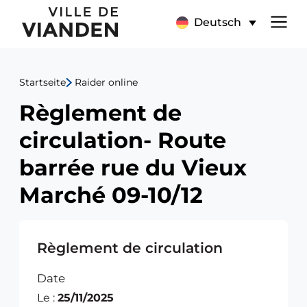
Règlement
Hauptnavigationsmen
Deutsch
de
circulation-
Startseite
Raider online
Route
Règlement de
barrée
circulation- Route
rue
barrée rue du Vieux
du
Marché 09-10/12
Vieux
Règlement de circulation
Marché
Date
09-
Le :
25/11/2025