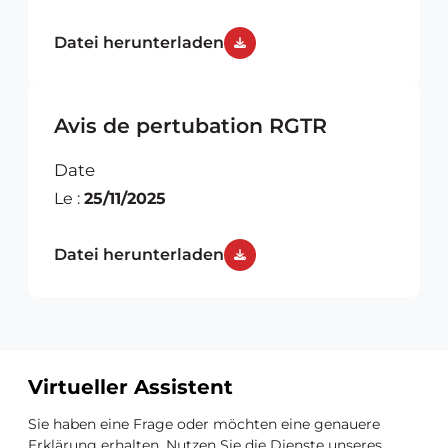
10/12
Datei herunterladen
Avis de pertubation RGTR
Date
Le :
25/11/2025
Datei herunterladen
Virtueller Assistent
Zusätzliche
Sie haben eine Frage oder möchten eine genauere
Erklärung erhalten. Nutzen Sie die Dienste unseres