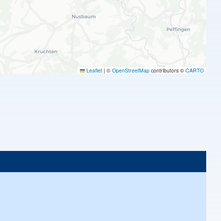
Leaflet
|
©
OpenStreetMap
contributors ©
CARTO