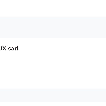
ü
UX sarl