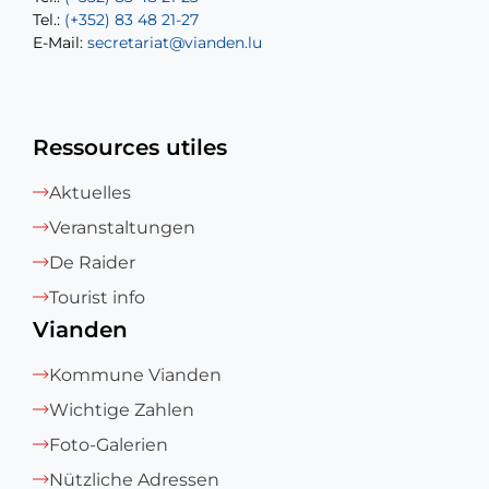
Tel.:
E-Mail:
(+352) 83 48 21-27
sofia.carvalho@vianden.lu
E-Mail:
E-Mail:
secretariat@vianden.lu
diane.storn@vianden.lu
Ressources utiles
Aktuelles
Veranstaltungen
De Raider
Tourist info
Vianden
Kommune Vianden
Wichtige Zahlen
Foto-Galerien
Nützliche Adressen