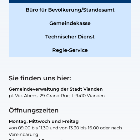
Büro für Bevölkerung/Standesamt
Gemeindekasse
Technischer Dienst
Regie-Service
Sie finden uns hier:
Gemeindeverwaltung der Stadt Vianden
Gemeindeverwaltung der Stadt Vianden
Gemeindeverwaltung der Stadt Vianden
Gemeindeverwaltung der Stadt Vianden
Gemeindewerkstatt der Stadt Vianden
pl. Vic. Abens, 29 Grand-Rue, L-9410 Vianden
pl. Vic. Abens, 29 Grand-Rue, L-9410 Vianden
pl. Vic. Abens, 29 Grand-Rue, L-9410 Vianden
pl. Vic. Abens, 29 Grand-Rue, L-9410 Vianden
30, rue Neugarten, L-9422 Vianden
Öffnungszeiten
Montag, Mittwoch und Freitag
Montag, Mittwoch und Freitag
nur nach Vereinbarung
nur nach Vereinbarung
nur nach Vereinbarung
von 09.00 bis 11.30 und von 13.30 bis 16.00 oder nach
von 09.00 bis 11.30 und von 13.30 bis 16.00 oder nach
Vereinbarung
Vereinbarung