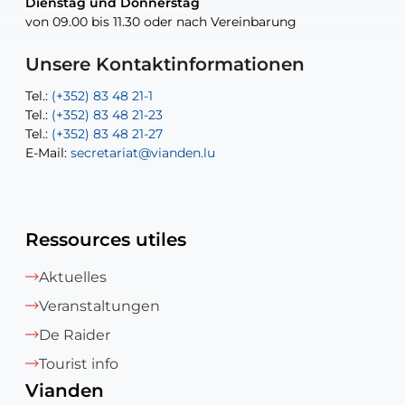
Dienstag und Donnerstag
Dienstag und Donnerstag
Tel.:
E-Mail:
Tel.:
(+352) 83 48 21-24
(+352) 83 48 21-51
aisha.abdullah@vianden.lu
von 09.00 bis 11.30 oder nach Vereinbarung
von 09.00 bis 11.30 oder nach Vereinbarung
E-Mail:
Tel.:
Tel.:
(+352)83 48 21-31
Permanence (Fuite d’eau) : 83 48 21 61
recette@vianden.lu
E-Mail:
E-Mail:
jos.cormemans@vianden.lu
atelier@vianden.lu
Unsere Kontaktinformationen
Tel.:
Tel.:
(+352) 83 48 21-1
(+352) 83 48 21-20
Tel.:
Tel.:
(+352) 83 48 21-23
(+352) 83 48 21-22
Tel.:
E-Mail:
(+352) 83 48 21-27
sofia.carvalho@vianden.lu
E-Mail:
E-Mail:
secretariat@vianden.lu
diane.storn@vianden.lu
Ressources utiles
Aktuelles
Veranstaltungen
De Raider
Tourist info
Vianden