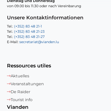
Dienstag und Donnerstag
Dienstag und Donnerstag
Tel.:
E-Mail:
Tel.:
(+352) 83 48 21-24
(+352) 83 48 21-51
aisha.abdullah@vianden.lu
von 09.00 bis 11.30 oder nach Vereinbarung
von 09.00 bis 11.30 oder nach Vereinbarung
E-Mail:
Tel.:
Tel.:
(+352)83 48 21-31
Permanence (Fuite d’eau) : 83 48 21 61
recette@vianden.lu
E-Mail:
E-Mail:
jos.cormemans@vianden.lu
atelier@vianden.lu
Unsere Kontaktinformationen
Tel.:
Tel.:
(+352) 83 48 21-1
(+352) 83 48 21-20
Tel.:
Tel.:
(+352) 83 48 21-23
(+352) 83 48 21-22
Tel.:
E-Mail:
(+352) 83 48 21-27
sofia.carvalho@vianden.lu
E-Mail:
E-Mail:
secretariat@vianden.lu
diane.storn@vianden.lu
Ressources utiles
Aktuelles
Veranstaltungen
De Raider
Tourist info
Vianden