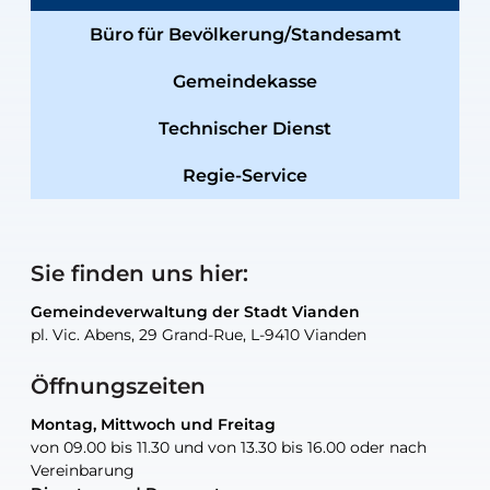
Büro für Bevölkerung/Standesamt
Gemeindekasse
Technischer Dienst
Regie-Service
Sie finden uns hier:
Gemeindeverwaltung der Stadt Vianden
Gemeindeverwaltung der Stadt Vianden
Gemeindeverwaltung der Stadt Vianden
Gemeindeverwaltung der Stadt Vianden
Gemeindewerkstatt der Stadt Vianden
pl. Vic. Abens, 29 Grand-Rue, L-9410 Vianden
pl. Vic. Abens, 29 Grand-Rue, L-9410 Vianden
pl. Vic. Abens, 29 Grand-Rue, L-9410 Vianden
pl. Vic. Abens, 29 Grand-Rue, L-9410 Vianden
30, rue Neugarten, L-9422 Vianden
Öffnungszeiten
Montag, Mittwoch und Freitag
Montag, Mittwoch und Freitag
nur nach Vereinbarung
nur nach Vereinbarung
nur nach Vereinbarung
von 09.00 bis 11.30 und von 13.30 bis 16.00 oder nach
von 09.00 bis 11.30 und von 13.30 bis 16.00 oder nach
Vereinbarung
Vereinbarung