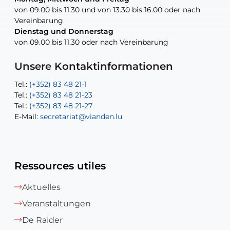
von 09.00 bis 11.30 und von 13.30 bis 16.00 oder nach
von 09.00 bis 11.30 und von 13.30 bis 16.00 oder nach
Vereinbarung
Vereinbarung
Dienstag und Donnerstag
Dienstag und Donnerstag
Tel.:
E-Mail:
Tel.:
(+352) 83 48 21-24
(+352) 83 48 21-51
aisha.abdullah@vianden.lu
von 09.00 bis 11.30 oder nach Vereinbarung
von 09.00 bis 11.30 oder nach Vereinbarung
E-Mail:
Tel.:
Tel.:
(+352)83 48 21-31
Permanence (Fuite d’eau) : 83 48 21 61
recette@vianden.lu
E-Mail:
E-Mail:
jos.cormemans@vianden.lu
atelier@vianden.lu
Unsere Kontaktinformationen
Tel.:
Tel.:
(+352) 83 48 21-1
(+352) 83 48 21-20
Tel.:
Tel.:
(+352) 83 48 21-23
(+352) 83 48 21-22
Tel.:
E-Mail:
(+352) 83 48 21-27
sofia.carvalho@vianden.lu
E-Mail:
E-Mail:
secretariat@vianden.lu
diane.storn@vianden.lu
Ressources utiles
Aktuelles
Veranstaltungen
De Raider