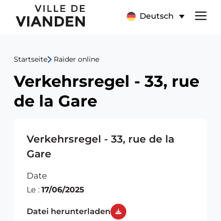
Verkehrsregel
Hauptnavigationsmen
Deutsch
-
33,
Startseite
Raider online
rue
Verkehrsregel - 33, rue
de
de la Gare
la
Gare
Verkehrsregel - 33, rue de la
Gare
Date
Le :
17/06/2025
Datei herunterladen