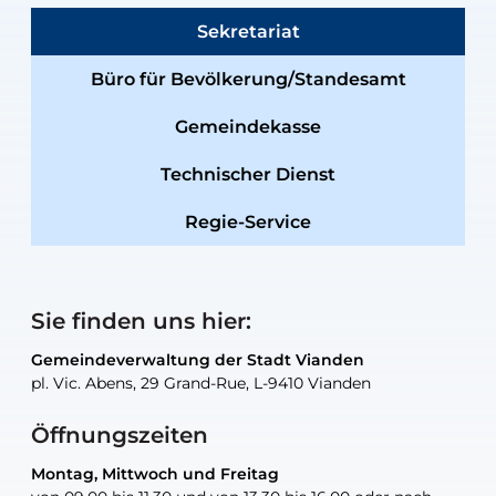
Sekretariat
Büro für Bevölkerung/Standesamt
Gemeindekasse
Technischer Dienst
Regie-Service
Sie finden uns hier:
Gemeindeverwaltung der Stadt Vianden
Gemeindeverwaltung der Stadt Vianden
Gemeindeverwaltung der Stadt Vianden
Gemeindeverwaltung der Stadt Vianden
Gemeindewerkstatt der Stadt Vianden
pl. Vic. Abens, 29 Grand-Rue, L-9410 Vianden
pl. Vic. Abens, 29 Grand-Rue, L-9410 Vianden
pl. Vic. Abens, 29 Grand-Rue, L-9410 Vianden
pl. Vic. Abens, 29 Grand-Rue, L-9410 Vianden
30, rue Neugarten, L-9422 Vianden
Öffnungszeiten
Montag, Mittwoch und Freitag
Montag, Mittwoch und Freitag
nur nach Vereinbarung
nur nach Vereinbarung
nur nach Vereinbarung