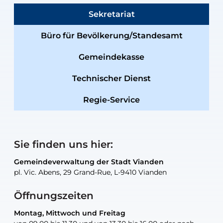
Sekretariat
Büro für Bevölkerung/Standesamt
Gemeindekasse
Technischer Dienst
Regie-Service
Sie finden uns hier:
Gemeindeverwaltung der Stadt Vianden
Gemeindeverwaltung der Stadt Vianden
Gemeindeverwaltung der Stadt Vianden
Gemeindeverwaltung der Stadt Vianden
Gemeindewerkstatt der Stadt Vianden
pl. Vic. Abens, 29 Grand-Rue, L-9410 Vianden
pl. Vic. Abens, 29 Grand-Rue, L-9410 Vianden
pl. Vic. Abens, 29 Grand-Rue, L-9410 Vianden
pl. Vic. Abens, 29 Grand-Rue, L-9410 Vianden
30, rue Neugarten, L-9422 Vianden
Öffnungszeiten
Montag, Mittwoch und Freitag
Montag, Mittwoch und Freitag
nur nach Vereinbarung
nur nach Vereinbarung
nur nach Vereinbarung