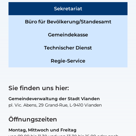
Sekretariat
Büro für Bevölkerung/Standesamt
Gemeindekasse
Technischer Dienst
Regie-Service
Sie finden uns hier:
Gemeindeverwaltung der Stadt Vianden
Gemeindeverwaltung der Stadt Vianden
Gemeindeverwaltung der Stadt Vianden
Gemeindeverwaltung der Stadt Vianden
Gemeindewerkstatt der Stadt Vianden
pl. Vic. Abens, 29 Grand-Rue, L-9410 Vianden
pl. Vic. Abens, 29 Grand-Rue, L-9410 Vianden
pl. Vic. Abens, 29 Grand-Rue, L-9410 Vianden
pl. Vic. Abens, 29 Grand-Rue, L-9410 Vianden
30, rue Neugarten, L-9422 Vianden
Öffnungszeiten
Montag, Mittwoch und Freitag
Montag, Mittwoch und Freitag
nur nach Vereinbarung
nur nach Vereinbarung
nur nach Vereinbarung