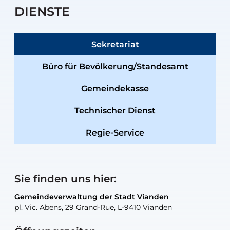
DIENSTE
Sekretariat
Büro für Bevölkerung/Standesamt
Gemeindekasse
Technischer Dienst
Regie-Service
Sie finden uns hier:
Gemeindeverwaltung der Stadt Vianden
Gemeindeverwaltung der Stadt Vianden
Gemeindeverwaltung der Stadt Vianden
Gemeindeverwaltung der Stadt Vianden
Gemeindewerkstatt der Stadt Vianden
pl. Vic. Abens, 29 Grand-Rue, L-9410 Vianden
pl. Vic. Abens, 29 Grand-Rue, L-9410 Vianden
pl. Vic. Abens, 29 Grand-Rue, L-9410 Vianden
pl. Vic. Abens, 29 Grand-Rue, L-9410 Vianden
30, rue Neugarten, L-9422 Vianden