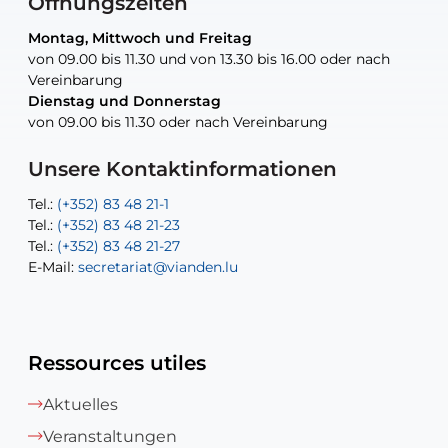
Öffnungszeiten
Montag, Mittwoch und Freitag
Montag, Mittwoch und Freitag
nur nach Vereinbarung
nur nach Vereinbarung
nur nach Vereinbarung
von 09.00 bis 11.30 und von 13.30 bis 16.00 oder nach
von 09.00 bis 11.30 und von 13.30 bis 16.00 oder nach
Vereinbarung
Vereinbarung
Dienstag und Donnerstag
Dienstag und Donnerstag
Tel.:
E-Mail:
Tel.:
(+352) 83 48 21-24
(+352) 83 48 21-51
aisha.abdullah@vianden.lu
von 09.00 bis 11.30 oder nach Vereinbarung
von 09.00 bis 11.30 oder nach Vereinbarung
E-Mail:
Tel.:
Tel.:
(+352)83 48 21-31
Permanence (Fuite d’eau) : 83 48 21 61
recette@vianden.lu
E-Mail:
E-Mail:
jos.cormemans@vianden.lu
atelier@vianden.lu
Unsere Kontaktinformationen
Tel.:
Tel.:
(+352) 83 48 21-1
(+352) 83 48 21-20
Tel.:
Tel.:
(+352) 83 48 21-23
(+352) 83 48 21-22
Tel.:
E-Mail:
(+352) 83 48 21-27
sofia.carvalho@vianden.lu
E-Mail:
E-Mail:
secretariat@vianden.lu
diane.storn@vianden.lu
Ressources utiles
Aktuelles
Veranstaltungen