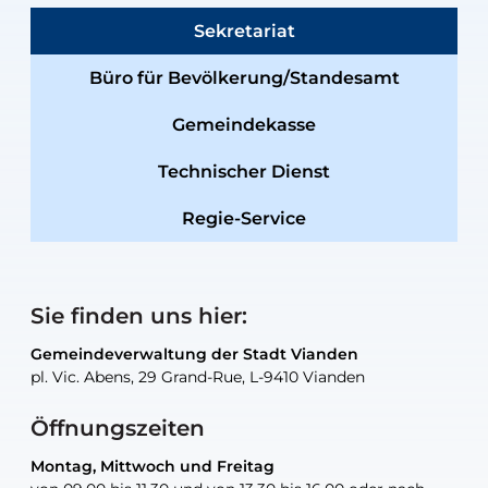
Sekretariat
Büro für Bevölkerung/Standesamt
Gemeindekasse
Technischer Dienst
Regie-Service
Sie finden uns hier:
Gemeindeverwaltung der Stadt Vianden
Gemeindeverwaltung der Stadt Vianden
Gemeindeverwaltung der Stadt Vianden
Gemeindeverwaltung der Stadt Vianden
Gemeindewerkstatt der Stadt Vianden
pl. Vic. Abens, 29 Grand-Rue, L-9410 Vianden
pl. Vic. Abens, 29 Grand-Rue, L-9410 Vianden
pl. Vic. Abens, 29 Grand-Rue, L-9410 Vianden
pl. Vic. Abens, 29 Grand-Rue, L-9410 Vianden
30, rue Neugarten, L-9422 Vianden
Öffnungszeiten
Montag, Mittwoch und Freitag
Montag, Mittwoch und Freitag
nur nach Vereinbarung
nur nach Vereinbarung
nur nach Vereinbarung