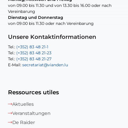
von 09.00 bis 11.30 und von 13.30 bis 16.00 oder nach
von 09.00 bis 11.30 und von 13.30 bis 16.00 oder nach
Vereinbarung
Vereinbarung
Dienstag und Donnerstag
Dienstag und Donnerstag
Tel.:
E-Mail:
Tel.:
(+352) 83 48 21-24
(+352) 83 48 21-51
aisha.abdullah@vianden.lu
von 09.00 bis 11.30 oder nach Vereinbarung
von 09.00 bis 11.30 oder nach Vereinbarung
E-Mail:
Tel.:
Tel.:
(+352)83 48 21-31
Permanence (Fuite d’eau) : 83 48 21 61
recette@vianden.lu
E-Mail:
E-Mail:
jos.cormemans@vianden.lu
atelier@vianden.lu
Unsere Kontaktinformationen
Tel.:
Tel.:
(+352) 83 48 21-1
(+352) 83 48 21-20
Tel.:
Tel.:
(+352) 83 48 21-23
(+352) 83 48 21-22
Tel.:
E-Mail:
(+352) 83 48 21-27
sofia.carvalho@vianden.lu
E-Mail:
E-Mail:
secretariat@vianden.lu
diane.storn@vianden.lu
Ressources utiles
Aktuelles
Veranstaltungen
De Raider