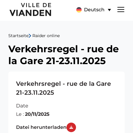
Verkehrsregel
Hauptnavigationsmen
Deutsch
-
rue
Startseite
Raider online
de
Verkehrsregel - rue de
la
la Gare 21-23.11.2025
Gare
21-
Verkehrsregel - rue de la Gare
21-23.11.2025
23.11.2025
Date
Le :
20/11/2025
Datei herunterladen